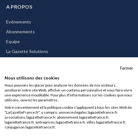
A PROPOS
Evénements
Abonnements
Equipe
La Gazette Solutions
Nous contacter
Fermer
Nous utilisons des cookies
Nous pouvons les placer pour analyser les données de nos visiteurs,
améliorer notre site Web, afficher un contenu personnalisé et vous faire vivre
Mentions légales
une expérience inoubliable. Pour plus d'informations sur les cookies que nous
utilisons, ouvrez les paramètres.
CGU/CGV
Votre consentement et la politique cookie s'appliquent à tous les sites Web de
Données personnelles
"LaGazetteFrance.fr", y compris: annonceslegales.lagazettefrance.fr,
associations.lagazettefrance.fr, abonnement.lagazettefrance.fr,
Charte sur les cookies
lagazettefrance.fr, entreprises.lagazettefrance.fr, villes.lagazettefrance.fr,
conjugaison.lagazettefrance.fr.
Gérer vos cookies