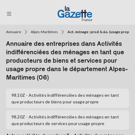
Annuaire
Alpes-Maritimes
Act. ménage : prod. b.&s. (usage propre)
THÉMATIQUES
Annuaire des entreprises dans Activités
RÉGIONS
indifférenciées des ménages en tant que
producteurs de biens et services pour
FORMATS
usage propre dans le département Alpes-
Maritimes (06)
TENDANCES
SERVICES
98.10Z
- Activités indifférenciées des ménages en tant
LA
GAZETTE
que producteurs de biens pour usage propre
98.20Z
- Activités indifférenciées des ménages en tant
que producteurs de services pour usage propre
Se
connecter