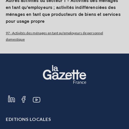
Autres activités du secteur T - Activités des ménages
en tant qu'employeurs ; activités indifférenciées des
S'abonner
ménages en tant que producteurs de biens et services
pour usage propre
97 - Activités des ménages en tant qu'employeurs de personnel
domestique
EDITIONS LOCALES