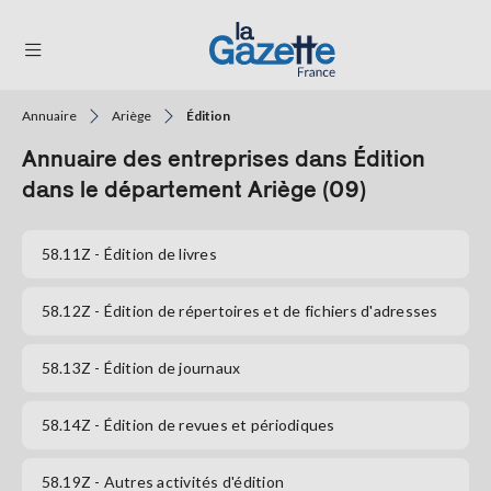
Annuaire
Ariège
Édition
THÉMATIQUES
Annuaire des entreprises dans Édition
RÉGIONS
dans le département Ariège (09)
FORMATS
58.11Z
- Édition de livres
TENDANCES
58.12Z
- Édition de répertoires et de fichiers d'adresses
SERVICES
LA
58.13Z
- Édition de journaux
GAZETTE
58.14Z
- Édition de revues et périodiques
Se
connecter
58.19Z
- Autres activités d'édition