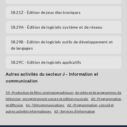
58.21Z
- Édition de jeux électroniques
S'abonner
58.29A
- Édition de logiciels système et de réseau
58.29B
- Edition de logiciels outils de développement et
de langages
58.29C
- Edition de logiciels applicatifs
Autres activités du secteur J - Information et
communication
59 - Production de films cinématographiques, de vidéo et de programmes de
télévision ; enregistrement sonore et édition musicale
60 - Programmation
et diffusion
61 - Télécommunications
62 - Programmation, conseil et
autres activités informatiques
63 - Services d'information