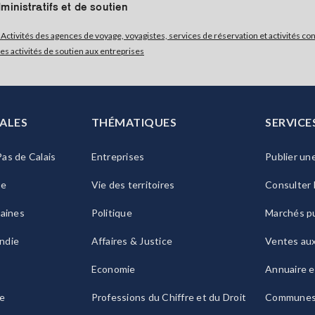
ministratifs et de soutien
- Activités des agences de voyage, voyagistes, services de réservation et activités c
res activités de soutien aux entreprises
ALES
THÉMATIQUES
SERVICE
as de Calais
Entreprises
Publier un
ie
Vie des territoires
Consulter 
raines
Politique
Marchés pu
ndie
Affaires & Justice
Ventes au
Economie
Annuaire e
le
Professions du Chiffre et du Droit
Commune