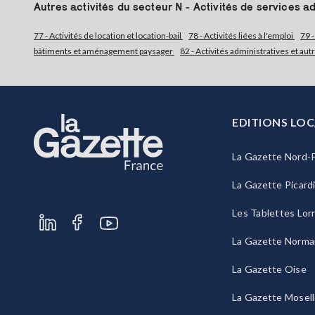
Autres activités du secteur N - Activités de services ad
77 - Activités de location et location-bail
78 - Activités liées à l'emploi
79 
bâtiments et aménagement paysager
82 - Activités administratives et aut
EDITIONS LOC
La Gazette Nord-P
La Gazette Picard
Les Tablettes Lor
La Gazette Norma
La Gazette Oise
La Gazette Mosel