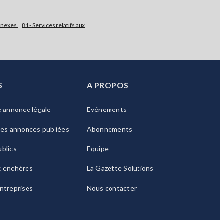
onnexes
81 - Services relatifs aux
S
A PROPOS
e annonce légale
Evénements
les annonces publiées
Abonnements
blics
Equipe
x enchères
La Gazette Solutions
ntreprises
Nous contacter
s