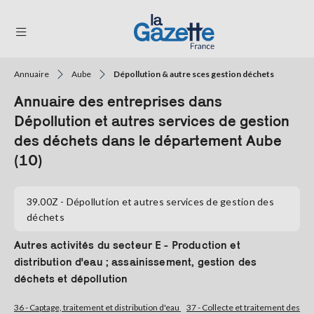
Annuaire
Aube
Dépollution & autre sces gestion déchets
THÉMATIQUES
Annuaire des entreprises dans
RÉGIONS
Dépollution et autres services de gestion
des déchets dans le département Aube
FORMATS
(10)
TENDANCES
39.00Z
- Dépollution et autres services de gestion des
SERVICES
déchets
LA
GAZETTE
Autres activités du secteur E - Production et
distribution d'eau ; assainissement, gestion des
déchets et dépollution
Se
connecter
36 - Captage, traitement et distribution d'eau
37 - Collecte et traitement des