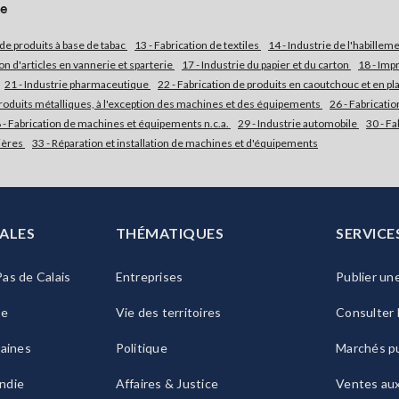
re
 de produits à base de tabac
13 - Fabrication de textiles
14 - Industrie de l'habillem
tion d'articles en vannerie et sparterie
17 - Industrie du papier et du carton
18 - Imp
21 - Industrie pharmaceutique
22 - Fabrication de produits en caoutchouc et en pl
 produits métalliques, à l'exception des machines et des équipements
26 - Fabricati
 - Fabrication de machines et équipements n.c.a.
29 - Industrie automobile
30 - Fa
rières
33 - Réparation et installation de machines et d'équipements
ALES
THÉMATIQUES
SERVICE
as de Calais
Entreprises
Publier un
ie
Vie des territoires
Consulter 
raines
Politique
Marchés pu
ndie
Affaires & Justice
Ventes au