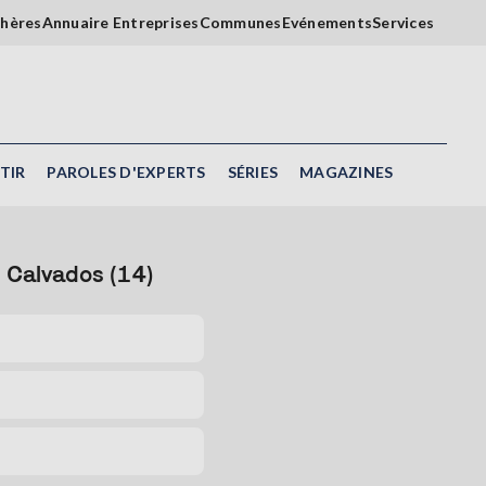
chères
Annuaire Entreprises
Communes
Evénements
Services
TIR
PAROLES D'EXPERTS
SÉRIES
MAGAZINES
t Calvados (14)