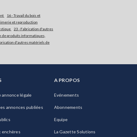
ent
16 - Travail du bois et
rimerie et reproduction
astique
23 - Fabrication d'autres
on de produits informatiques,
brication d'autres matériels de
S
A PROPOS
e annonce légale
Evénements
les annonces publiées
Abonnements
blics
Equipe
x enchères
La Gazette Solutions