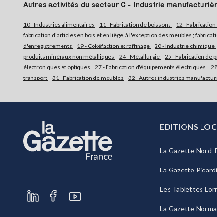
Autres activités du secteur C - Industrie manufacturiè
10 - Industries alimentaires
11 - Fabrication de boissons
12 - Fabrication
fabrication d'articles en bois et en liège, à l'exception des meubles ; fabrica
d'enregistrements
19 - Cokéfaction et raffinage
20 - Industrie chimique
produits minéraux non métalliques
24 - Métallurgie
25 - Fabrication de
électroniques et optiques
27 - Fabrication d'équipements électriques
28
transport
31 - Fabrication de meubles
32 - Autres industries manufactu
EDITIONS LOC
La Gazette Nord-P
La Gazette Picard
Les Tablettes Lor
La Gazette Norma