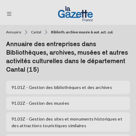
Annuaire
Cantal
Biblioth. archive musée & aut. act. cul.
THÉMATIQUES
Annuaire des entreprises dans
RÉGIONS
Bibliothèques, archives, musées et autres
activités culturelles dans le département
FORMATS
Cantal (15)
TENDANCES
91.01Z
- Gestion des bibliothèques et des archives
SERVICES
LA
GAZETTE
91.02Z
- Gestion des musées
91.03Z
- Gestion des sites et monuments historiques et
des attractions touristiques similaires
Se
connecter