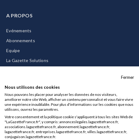
A PROPOS
Evénements
Abonnements
Equipe
La Gazette Solutions
Nous contacter
Fermer
Nous utilisons des cookies
Nous pouvons les placer pour analyser les données de nos visiteurs,
améliorer notre site Web, afficher un contenu personnalisé et vous faire vivre
Mentions légales
une expérience inoubliable. Pour plus d'informations sur les cookies que nous
utilisons, ouvrez les paramètres.
CGU/CGV
Votre consentement et la politique cookie s'appliquent à tous les sites Web de
Données personnelles
"LaGazetteFrance.fr", y compris: annonceslegales.lagazettefrance.fr,
associations.lagazettefrance.fr, abonnement.lagazettefrance.fr,
Charte sur les cookies
lagazettefrance.fr, entreprises.lagazettefrance.fr, villes.lagazettefrance.fr,
conjugaison.lagazettefrance.fr.
Gérer vos cookies