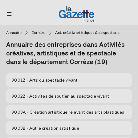
Annuaire
Corrèze
Act. créativ. artistiques & de spectacle
THÉMATIQUES
Annuaire des entreprises dans Activités
RÉGIONS
créatives, artistiques et de spectacle
dans le département Corrèze (19)
FORMATS
TENDANCES
90.01Z
- Arts du spectacle vivant
SERVICES
90.02Z
- Activités de soutien au spectacle vivant
LA
GAZETTE
90.03A
- Création artistique relevant des arts plastiques
90.03B
- Autre création artistique
Se
connecter