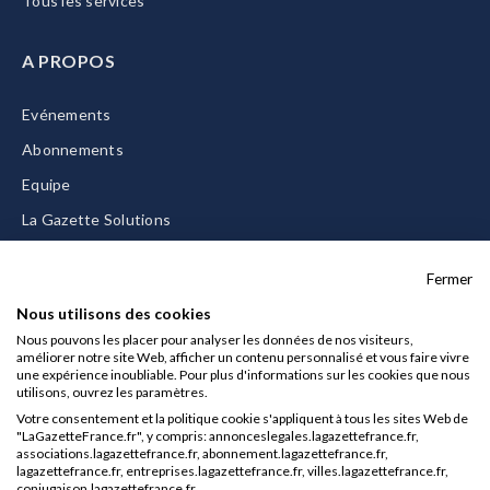
Tous les services
A PROPOS
Evénements
Abonnements
Equipe
La Gazette Solutions
Nous contacter
Fermer
Nous utilisons des cookies
Nous pouvons les placer pour analyser les données de nos visiteurs,
améliorer notre site Web, afficher un contenu personnalisé et vous faire vivre
Mentions légales
une expérience inoubliable. Pour plus d'informations sur les cookies que nous
utilisons, ouvrez les paramètres.
CGU/CGV
Votre consentement et la politique cookie s'appliquent à tous les sites Web de
Données personnelles
"LaGazetteFrance.fr", y compris: annonceslegales.lagazettefrance.fr,
associations.lagazettefrance.fr, abonnement.lagazettefrance.fr,
Charte sur les cookies
lagazettefrance.fr, entreprises.lagazettefrance.fr, villes.lagazettefrance.fr,
conjugaison.lagazettefrance.fr.