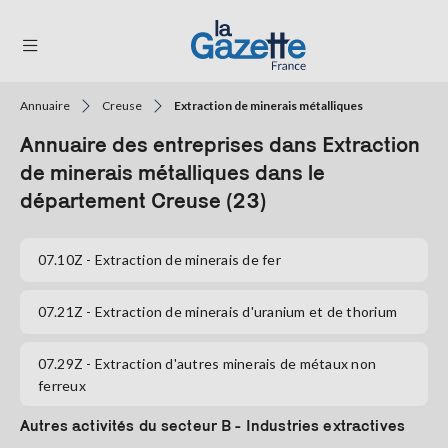
Annuaire
Creuse
Extraction de minerais métalliques
THÉMATIQUES
Annuaire des entreprises dans Extraction
RÉGIONS
de minerais métalliques dans le
département Creuse (23)
FORMATS
TENDANCES
07.10Z
- Extraction de minerais de fer
SERVICES
07.21Z
- Extraction de minerais d'uranium et de thorium
LA
GAZETTE
07.29Z
- Extraction d'autres minerais de métaux non
ferreux
Se
Autres activités du secteur B - Industries extractives
connecter