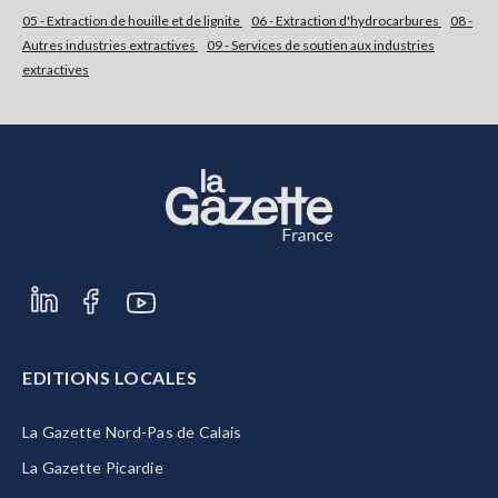
05 - Extraction de houille et de lignite
06 - Extraction d'hydrocarbures
08 -
Autres industries extractives
09 - Services de soutien aux industries
S'abonner
extractives
EDITIONS LOCALES
La Gazette Nord-Pas de Calais
La Gazette Picardie