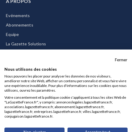
A PROPOS
Evénements
Abonnements
Equipe
La Gazette Solutions
Nous contacter
Fermer
Nous utilisons des cookies
Nous pouvons les placer pour analyser les données de nos visiteurs,
améliorer notre site Web, afficher un contenu personnalisé et vous faire vivre
Mentions légales
une expérience inoubliable. Pour plus d'informations sur les cookies que nous
utilisons, ouvrez les paramètres.
CGU/CGV
Votre consentement et la politique cookie s'appliquent à tous les sites Web de
Données personnelles
"LaGazetteFrance.fr", y compris: annonceslegales.lagazettefrance.fr,
associations.lagazettefrance.fr, abonnement.lagazettefrance.fr,
Charte sur les cookies
lagazettefrance.fr, entreprises.lagazettefrance.fr, villes.lagazettefrance.fr,
conjugaison.lagazettefrance.fr.
Gérer vos cookies
© 2026 La Gazette France
Non, ajuster
Accepter tout