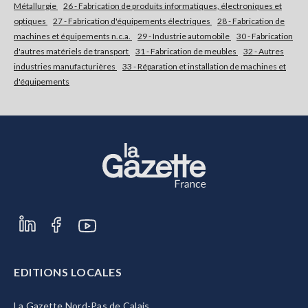
Métallurgie
26 - Fabrication de produits informatiques, électroniques et
optiques
27 - Fabrication d'équipements électriques
28 - Fabrication de
machines et équipements n.c.a.
29 - Industrie automobile
30 - Fabrication
d'autres matériels de transport
31 - Fabrication de meubles
32 - Autres
industries manufacturières
33 - Réparation et installation de machines et
d'équipements
EDITIONS LOCALES
La Gazette Nord-Pas de Calais