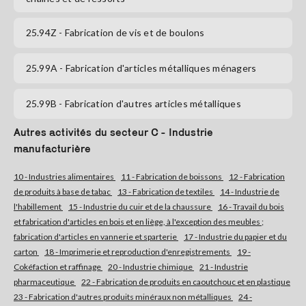
25.94Z
- Fabrication de vis et de boulons
25.99A
- Fabrication d'articles métalliques ménagers
25.99B
- Fabrication d'autres articles métalliques
Autres activités du secteur C - Industrie
manufacturière
10 - Industries alimentaires
11 - Fabrication de boissons
12 - Fabrication
de produits à base de tabac
13 - Fabrication de textiles
14 - Industrie de
l'habillement
15 - Industrie du cuir et de la chaussure
16 - Travail du bois
et fabrication d'articles en bois et en liège, à l'exception des meubles ;
fabrication d'articles en vannerie et sparterie
17 - Industrie du papier et du
carton
18 - Imprimerie et reproduction d'enregistrements
19 -
Cokéfaction et raffinage
20 - Industrie chimique
21 - Industrie
pharmaceutique
22 - Fabrication de produits en caoutchouc et en plastique
23 - Fabrication d'autres produits minéraux non métalliques
24 -