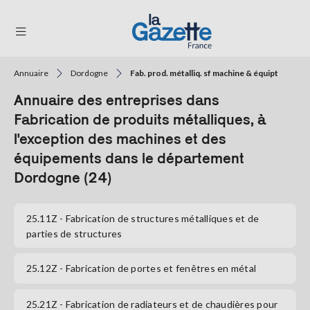
Annuaire
Dordogne
Fab. prod. métalliq. sf machine & équipt
THÉMATIQUES
Annuaire des entreprises dans
RÉGIONS
Fabrication de produits métalliques, à
l'exception des machines et des
FORMATS
équipements dans le département
Dordogne (24)
TENDANCES
SERVICES
25.11Z
- Fabrication de structures métalliques et de
LA
GAZETTE
parties de structures
25.12Z
- Fabrication de portes et fenêtres en métal
Se
connecter
25.21Z
- Fabrication de radiateurs et de chaudières pour