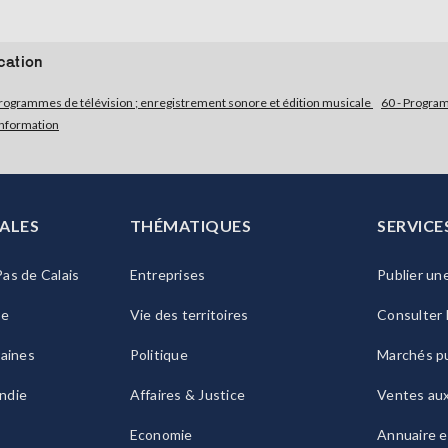
cation
programmes de télévision ; enregistrement sonore et édition musicale
60 - Program
'information
ALES
THÉMATIQUES
SERVICE
as de Calais
Entreprises
Publier un
ie
Vie des territoires
Consulter 
raines
Politique
Marchés pu
ndie
Affaires & Justice
Ventes au
Economie
Annuaire e