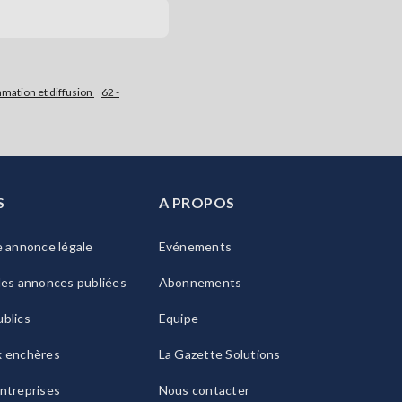
mation et diffusion
62 -
S
A PROPOS
e annonce légale
Evénements
les annonces publiées
Abonnements
blics
Equipe
x enchères
La Gazette Solutions
ntreprises
Nous contacter