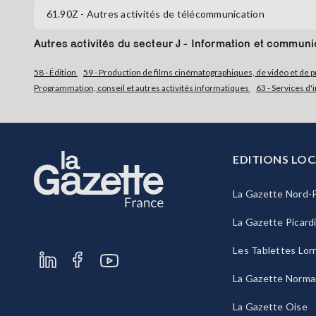
61.90Z
- Autres activités de télécommunication
Autres activités du secteur J - Information et communi
58 - Édition
59 - Production de films cinématographiques, de vidéo et de 
Programmation, conseil et autres activités informatiques
63 - Services d
EDITIONS LOC
La Gazette Nord-P
La Gazette Picard
Les Tablettes Lor
La Gazette Norma
La Gazette Oise