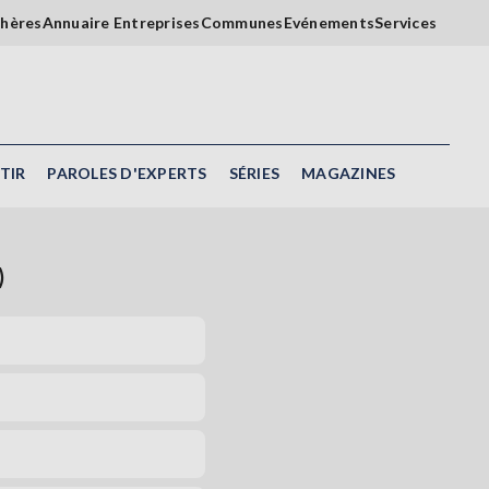
chères
Annuaire Entreprises
Communes
Evénements
Services
TIR
PAROLES D'EXPERTS
SÉRIES
MAGAZINES
)