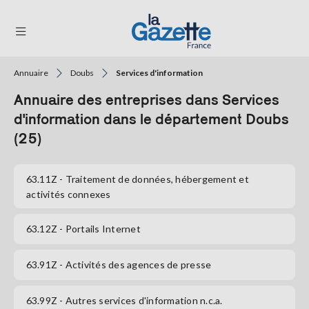
Annuaire
Doubs
Services d'information
THÉMATIQUES
Annuaire des entreprises dans Services
RÉGIONS
d'information dans le département Doubs
(25)
FORMATS
TENDANCES
63.11Z
- Traitement de données, hébergement et
activités connexes
SERVICES
LA
63.12Z
- Portails Internet
GAZETTE
63.91Z
- Activités des agences de presse
Se
63.99Z
- Autres services d'information n.c.a.
connecter