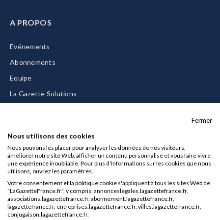
A PROPOS
Evénements
Abonnements
Equipe
La Gazette Solutions
Nous contacter
Fermer
Nous utilisons des cookies
Nous pouvons les placer pour analyser les données de nos visiteurs,
améliorer notre site Web, afficher un contenu personnalisé et vous faire vivre
Mentions légales
une expérience inoubliable. Pour plus d'informations sur les cookies que nous
utilisons, ouvrez les paramètres.
CGU/CGV
Votre consentement et la politique cookie s'appliquent à tous les sites Web de
Données personnelles
"LaGazetteFrance.fr", y compris: annonceslegales.lagazettefrance.fr,
associations.lagazettefrance.fr, abonnement.lagazettefrance.fr,
Charte sur les cookies
lagazettefrance.fr, entreprises.lagazettefrance.fr, villes.lagazettefrance.fr,
conjugaison.lagazettefrance.fr.
Gérer vos cookies