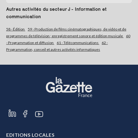
Autres activités du secteur J - Information et
S'abonner
communication
58 - Édition
59 - Production de films cinématographiques, de vidéo et de
programmes de télévision ; enregistrement sonore et édition musicale
60
- Programmation et diffusion
61 - Télécommunications
62 -
Programmation, conseil et autres activités informatiques
EDITIONS LOCALES