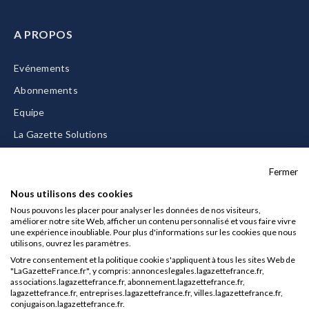
A PROPOS
Evénements
Abonnements
Equipe
La Gazette Solutions
Nous contacter
Fermer
Nous utilisons des cookies
Nous pouvons les placer pour analyser les données de nos visiteurs,
améliorer notre site Web, afficher un contenu personnalisé et vous faire vivre
Mentions légales
une expérience inoubliable. Pour plus d'informations sur les cookies que nous
utilisons, ouvrez les paramètres.
CGU/CGV
Votre consentement et la politique cookie s'appliquent à tous les sites Web de
Données personnelles
"LaGazetteFrance.fr", y compris: annonceslegales.lagazettefrance.fr,
associations.lagazettefrance.fr, abonnement.lagazettefrance.fr,
Charte sur les cookies
lagazettefrance.fr, entreprises.lagazettefrance.fr, villes.lagazettefrance.fr,
conjugaison.lagazettefrance.fr.
Gérer vos cookies