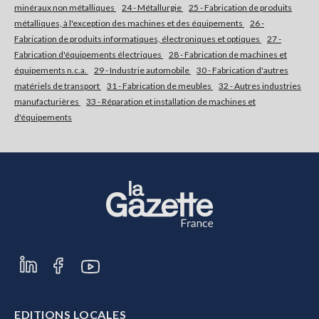
minéraux non métalliques
24 - Métallurgie
25 - Fabrication de produits
métalliques, à l'exception des machines et des équipements
26 -
Fabrication de produits informatiques, électroniques et optiques
27 -
Fabrication d'équipements électriques
28 - Fabrication de machines et
équipements n.c.a.
29 - Industrie automobile
30 - Fabrication d'autres
matériels de transport
31 - Fabrication de meubles
32 - Autres industries
manufacturières
33 - Réparation et installation de machines et
d'équipements
EDITIONS LOCALES