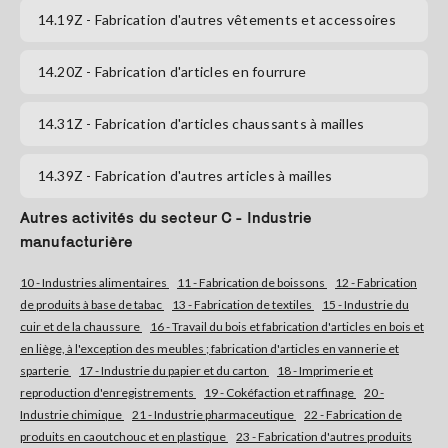
14.19Z
- Fabrication d'autres vêtements et accessoires
S'abonner
14.20Z
- Fabrication d'articles en fourrure
14.31Z
- Fabrication d'articles chaussants à mailles
14.39Z
- Fabrication d'autres articles à mailles
Autres activités du secteur C - Industrie
manufacturière
10 - Industries alimentaires
11 - Fabrication de boissons
12 - Fabrication
de produits à base de tabac
13 - Fabrication de textiles
15 - Industrie du
cuir et de la chaussure
16 - Travail du bois et fabrication d'articles en bois et
en liège, à l'exception des meubles ; fabrication d'articles en vannerie et
sparterie
17 - Industrie du papier et du carton
18 - Imprimerie et
reproduction d'enregistrements
19 - Cokéfaction et raffinage
20 -
Industrie chimique
21 - Industrie pharmaceutique
22 - Fabrication de
produits en caoutchouc et en plastique
23 - Fabrication d'autres produits