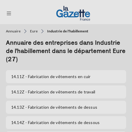
Annuaire
Eure
Industrie de l'habillement
THÉMATIQUES
Annuaire des entreprises dans Industrie
RÉGIONS
de l'habillement dans le département Eure
(27)
FORMATS
TENDANCES
14.11Z
- Fabrication de vêtements en cuir
SERVICES
14.12Z
- Fabrication de vêtements de travail
LA
GAZETTE
14.13Z
- Fabrication de vêtements de dessus
14.14Z
- Fabrication de vêtements de dessous
Se
connecter