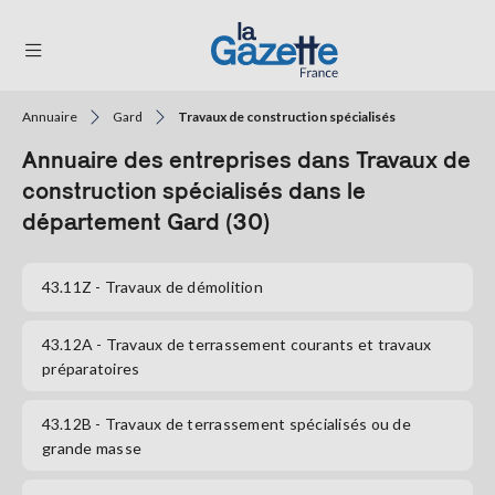
Annuaire
Gard
Travaux de construction spécialisés
THÉMATIQUES
Annuaire des entreprises dans Travaux de
RÉGIONS
construction spécialisés dans le
département Gard (30)
FORMATS
TENDANCES
43.11Z
- Travaux de démolition
SERVICES
43.12A
- Travaux de terrassement courants et travaux
LA
préparatoires
GAZETTE
43.12B
- Travaux de terrassement spécialisés ou de
grande masse
Se
connecter