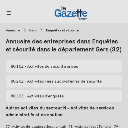
Annuaire
Gers
Enquêtes et sécurité
THÉMATIQUES
Annuaire des entreprises dans Enquêtes
RÉGIONS
et sécurité dans le département Gers (32)
FORMATS
80.10Z
- Activités de sécurité privée
TENDANCES
80.20Z
- Activités liées aux systèmes de sécurité
SERVICES
LA
80.30Z
- Activités d'enquête
GAZETTE
Autres activités du secteur N - Activités de services
administratifs et de soutien
Se
connecter
77 - Activités de location et location-bail
78 - Activités liées à l'emploi
79 -