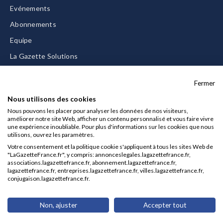
Evénements
Abonnements
Equipe
La Gazette Solutions
Nous contacter
Fermer
Nous utilisons des cookies
Nous pouvons les placer pour analyser les données de nos visiteurs,
améliorer notre site Web, afficher un contenu personnalisé et vous faire vivre
Mentions légales
une expérience inoubliable. Pour plus d'informations sur les cookies que nous
utilisons, ouvrez les paramètres.
CGU/CGV
Votre consentement et la politique cookie s'appliquent à tous les sites Web de
Données personnelles
"LaGazetteFrance.fr", y compris: annonceslegales.lagazettefrance.fr,
associations.lagazettefrance.fr, abonnement.lagazettefrance.fr,
Charte sur les cookies
lagazettefrance.fr, entreprises.lagazettefrance.fr, villes.lagazettefrance.fr,
conjugaison.lagazettefrance.fr.
Gérer vos cookies
© 2026 La Gazette France
Non, ajuster
Accepter tout