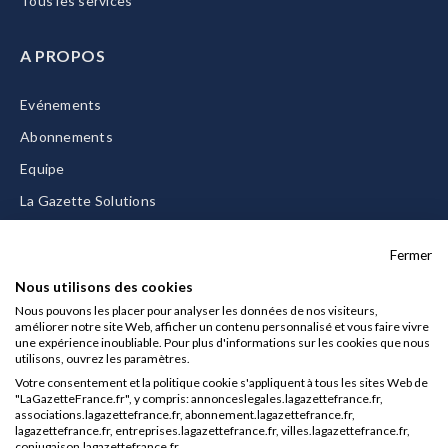
Tous les services
A PROPOS
Evénements
Abonnements
Equipe
La Gazette Solutions
Nous contacter
Fermer
Nous utilisons des cookies
Nous pouvons les placer pour analyser les données de nos visiteurs,
améliorer notre site Web, afficher un contenu personnalisé et vous faire vivre
Mentions légales
une expérience inoubliable. Pour plus d'informations sur les cookies que nous
utilisons, ouvrez les paramètres.
CGU/CGV
Votre consentement et la politique cookie s'appliquent à tous les sites Web de
Données personnelles
"LaGazetteFrance.fr", y compris: annonceslegales.lagazettefrance.fr,
associations.lagazettefrance.fr, abonnement.lagazettefrance.fr,
Charte sur les cookies
lagazettefrance.fr, entreprises.lagazettefrance.fr, villes.lagazettefrance.fr,
conjugaison.lagazettefrance.fr.