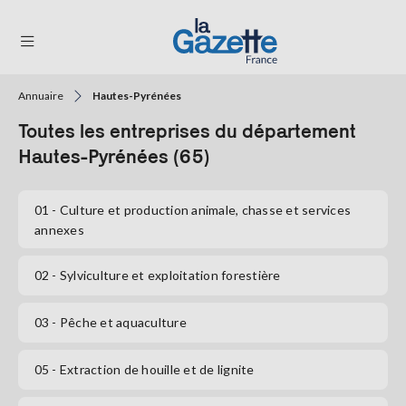
Annuaire
Hautes-Pyrénées
THÉMATIQUES
Toutes les entreprises du département
RÉGIONS
Hautes-Pyrénées (65)
FORMATS
01
- Culture et production animale, chasse et services
annexes
TENDANCES
SERVICES
02
- Sylviculture et exploitation forestière
LA
GAZETTE
03
- Pêche et aquaculture
05
- Extraction de houille et de lignite
Se
connecter