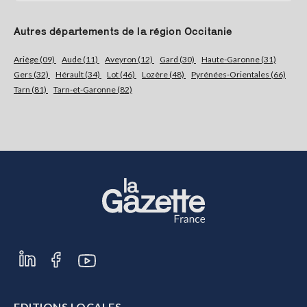
Autres départements de la région Occitanie
Ariège (09)
Aude (11)
Aveyron (12)
Gard (30)
Haute-Garonne (31)
Gers (32)
Hérault (34)
Lot (46)
Lozère (48)
Pyrénées-Orientales (66)
Tarn (81)
Tarn-et-Garonne (82)
EDITIONS LOCALES