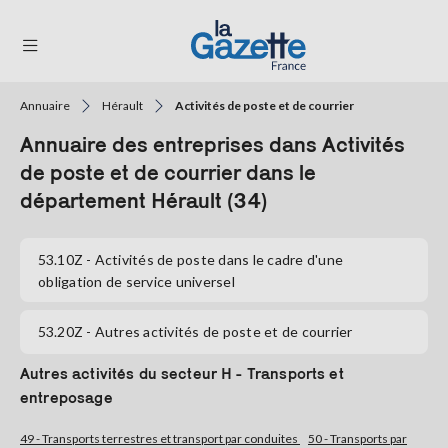
Annuaire
Hérault
Activités de poste et de courrier
THÉMATIQUES
Annuaire des entreprises dans Activités
RÉGIONS
de poste et de courrier dans le
département Hérault (34)
FORMATS
TENDANCES
53.10Z
- Activités de poste dans le cadre d'une
obligation de service universel
SERVICES
LA
53.20Z
- Autres activités de poste et de courrier
GAZETTE
Autres activités du secteur H - Transports et
entreposage
Se
connecter
49 - Transports terrestres et transport par conduites
50 - Transports par