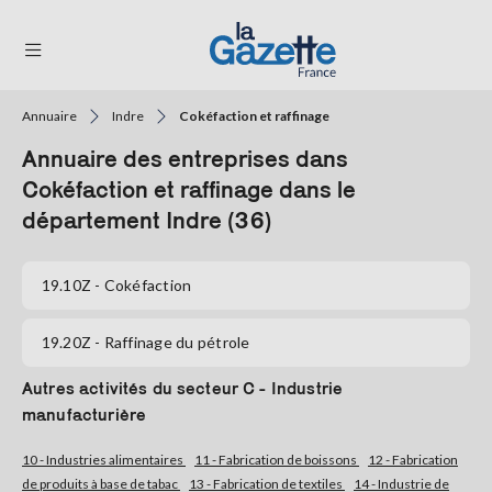
Annuaire
Indre
Cokéfaction et raffinage
THÉMATIQUES
Annuaire des entreprises dans
RÉGIONS
Cokéfaction et raffinage dans le
département Indre (36)
FORMATS
TENDANCES
19.10Z
- Cokéfaction
SERVICES
19.20Z
- Raffinage du pétrole
LA
GAZETTE
Autres activités du secteur C - Industrie
manufacturière
Se
10 - Industries alimentaires
11 - Fabrication de boissons
12 - Fabrication
connecter
de produits à base de tabac
13 - Fabrication de textiles
14 - Industrie de