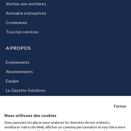
Ventes aux enchères
Annuaire entreprises
Communes
Tous les services
A PROPOS
Evénements
Abonnements
Equipe
La Gazette Solutions
Nous contacter
Fermer
Nous utilisons des cookies
Nous pouvons les placer pour analyser les données de nos visiteurs,
améliorer notre site Web, afficher un contenu personnalisé et vous faire vivre
Mentions légales