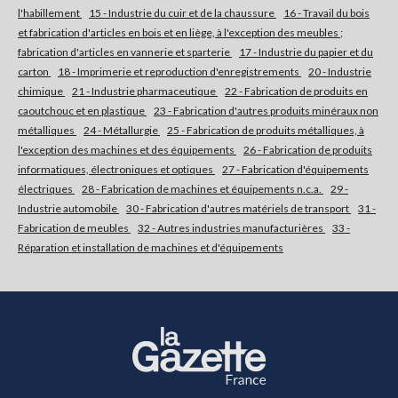
l'habillement
15 - Industrie du cuir et de la chaussure
16 - Travail du bois
et fabrication d'articles en bois et en liège, à l'exception des meubles ;
S'abonner
fabrication d'articles en vannerie et sparterie
17 - Industrie du papier et du
carton
18 - Imprimerie et reproduction d'enregistrements
20 - Industrie
chimique
21 - Industrie pharmaceutique
22 - Fabrication de produits en
caoutchouc et en plastique
23 - Fabrication d'autres produits minéraux non
métalliques
24 - Métallurgie
25 - Fabrication de produits métalliques, à
l'exception des machines et des équipements
26 - Fabrication de produits
informatiques, électroniques et optiques
27 - Fabrication d'équipements
électriques
28 - Fabrication de machines et équipements n.c.a.
29 -
Industrie automobile
30 - Fabrication d'autres matériels de transport
31 -
Fabrication de meubles
32 - Autres industries manufacturières
33 -
Réparation et installation de machines et d'équipements