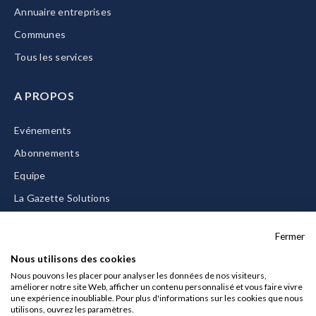
Annuaire entreprises
Communes
Tous les services
A PROPOS
Evénements
Abonnements
Equipe
La Gazette Solutions
Nous contacter
Fermer
Nous utilisons des cookies
Nous pouvons les placer pour analyser les données de nos visiteurs,
améliorer notre site Web, afficher un contenu personnalisé et vous faire vivre
Mentions légales
une expérience inoubliable. Pour plus d'informations sur les cookies que nous
utilisons, ouvrez les paramètres.
CGU/CGV