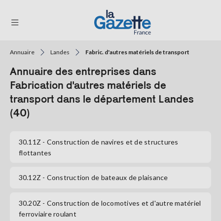
Annuaire
Landes
Fabric. d'autres matériels de transport
THÉMATIQUES
Annuaire des entreprises dans
RÉGIONS
Fabrication d'autres matériels de
transport dans le département Landes
FORMATS
(40)
TENDANCES
30.11Z
- Construction de navires et de structures
SERVICES
flottantes
LA
GAZETTE
30.12Z
- Construction de bateaux de plaisance
30.20Z
- Construction de locomotives et d'autre matériel
Se
ferroviaire roulant
connecter