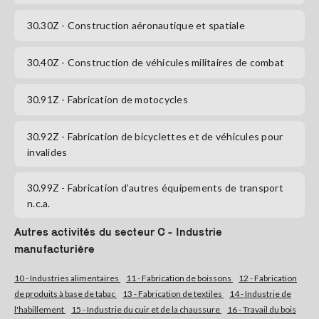
30.30Z
- Construction aéronautique et spatiale
S'abonner
30.40Z
- Construction de véhicules militaires de combat
30.91Z
- Fabrication de motocycles
30.92Z
- Fabrication de bicyclettes et de véhicules pour
invalides
30.99Z
- Fabrication d’autres équipements de transport
n.c.a.
Autres activités du secteur C - Industrie
manufacturière
10 - Industries alimentaires
11 - Fabrication de boissons
12 - Fabrication
de produits à base de tabac
13 - Fabrication de textiles
14 - Industrie de
l'habillement
15 - Industrie du cuir et de la chaussure
16 - Travail du bois