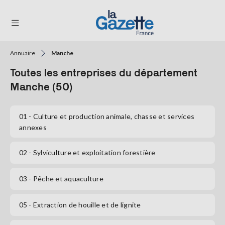
Annuaire
Manche
THÉMATIQUES
Toutes les entreprises du département
RÉGIONS
Manche (50)
FORMATS
01
- Culture et production animale, chasse et services
annexes
TENDANCES
SERVICES
02
- Sylviculture et exploitation forestière
LA
GAZETTE
03
- Pêche et aquaculture
05
- Extraction de houille et de lignite
Se
connecter