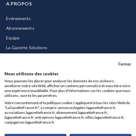
A PROPOS
Evénements
Abonnements
Equipe
La Gazette Solutions
Nous contacter
Fermer
Nous utilisons des cookies
Nous pouvons les placer pour analyser les données de nos visiteurs,
améliorer notre site Web, afficher un contenu personnalisé et vous faire vivre
Mentions légales
une expérience inoubliable. Pour plus d'informations sur les cookies que nous
utilisons, ouvrez les paramètres.
CGU/CGV
Votre consentement et la politique cookie s'appliquent à tous les sites Web de
Données personnelles
"LaGazetteFrance.fr", y compris: annonceslegales.lagazettefrance.fr,
associations.lagazettefrance.fr, abonnement.lagazettefrance.fr,
Charte sur les cookies
lagazettefrance.fr, entreprises.lagazettefrance.fr, villes.lagazettefrance.fr,
conjugaison.lagazettefrance.fr.
Gérer vos cookies
© 2026 La Gazette France