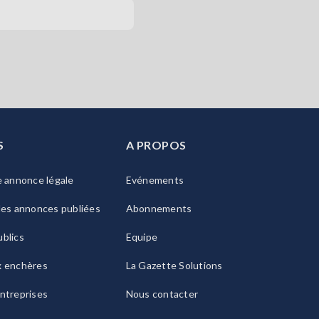
S
A PROPOS
e annonce légale
Evénements
les annonces publiées
Abonnements
blics
Equipe
x enchères
La Gazette Solutions
ntreprises
Nous contacter