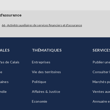
t d'assurance
66 - Activités auxiliaires de services financiers et d'assurance
ALES
THÉMATIQUES
SERVICE
as de Calais
Entreprises
Publier un
ie
Vie des territoires
Consulter 
raines
Politique
Marchés pu
ndie
Affaires & Justice
Ventes au
Economie
Annuaire e