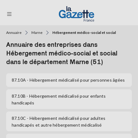
Annuaire
Marne
Hébergement médico-social et social
THÉMATIQUES
Annuaire des entreprises dans
RÉGIONS
Hébergement médico-social et social
dans le département Marne (51)
FORMATS
TENDANCES
87.10A
- Hébergement médicalisé pour personnes âgées
SERVICES
87.10B
- Hébergement médicalisé pour enfants
LA
handicapés
GAZETTE
87.10C
- Hébergement médicalisé pour adultes
handicapés et autre hébergement médicalisé
Se
connecter