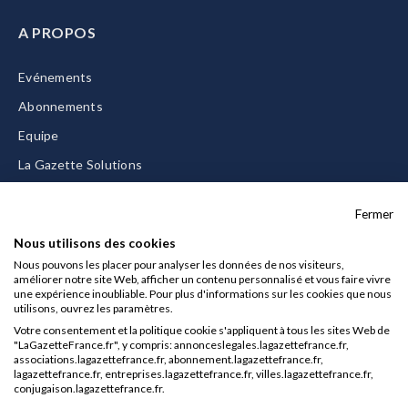
A PROPOS
Evénements
Abonnements
Equipe
La Gazette Solutions
Nous contacter
Fermer
Nous utilisons des cookies
Nous pouvons les placer pour analyser les données de nos visiteurs,
améliorer notre site Web, afficher un contenu personnalisé et vous faire vivre
Mentions légales
une expérience inoubliable. Pour plus d'informations sur les cookies que nous
utilisons, ouvrez les paramètres.
CGU/CGV
Votre consentement et la politique cookie s'appliquent à tous les sites Web de
Données personnelles
"LaGazetteFrance.fr", y compris: annonceslegales.lagazettefrance.fr,
associations.lagazettefrance.fr, abonnement.lagazettefrance.fr,
Charte sur les cookies
lagazettefrance.fr, entreprises.lagazettefrance.fr, villes.lagazettefrance.fr,
conjugaison.lagazettefrance.fr.
Gérer vos cookies