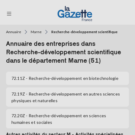
Annuaire
Marne
Recherche-développement scientifique
THÉMATIQUES
Annuaire des entreprises dans
RÉGIONS
Recherche-développement scientifique
dans le département Marne (51)
FORMATS
TENDANCES
72.11Z
- Recherche-développement en biotechnologie
SERVICES
72.19Z
- Recherche-développement en autres sciences
LA
physiques et naturelles
GAZETTE
72.20Z
- Recherche-développement en sciences
humaines et sociales
Se
connecter
Autres activités du secteur M - Activités spécialisées,