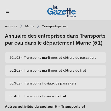
Annuaire
Marne
Transports par eau
THÉMATIQUES
Annuaire des entreprises dans Transports
RÉGIONS
par eau dans le département Marne (51)
FORMATS
50.10Z
- Transports maritimes et côtiers de passagers
TENDANCES
50.20Z
- Transports maritimes et côtiers de fret
SERVICES
LA
50.30Z
- Transports fluviaux de passagers
GAZETTE
50.40Z
- Transports fluviaux de fret
Se
Autres activités du secteur H - Transports et
connecter