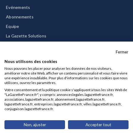
Evénements
Abonnements
Equipe
La Gazette Solutions
Nous contacter
Fermer
Nous utilisons des cookies
Nous pouvons les placer pour analyser les données de nos visiteurs,
améliorer notre site Web, afficher un contenu personnalisé et vous faire vivre
Mentions légales
une expérience inoubliable. Pour plus d'informations sur les cookies que nous
utilisons, ouvrez les paramètres.
CGU/CGV
Votre consentement et la politique cookie s'appliquent à tous les sites Web de
Données personnelles
"LaGazetteFrance.fr", y compris: annonceslegales.lagazettefrance.fr,
associations.lagazettefrance.fr, abonnement.lagazettefrance.fr,
Charte sur les cookies
lagazettefrance.fr, entreprises.lagazettefrance.fr, villes.lagazettefrance.fr,
conjugaison.lagazettefrance.fr.
Gérer vos cookies
© 2026 La Gazette France
Non, ajuster
Accepter tout