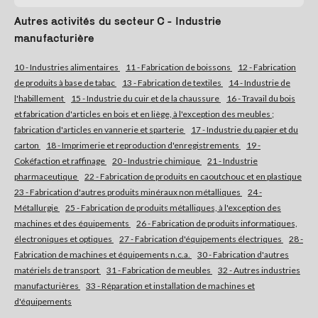
Autres activités du secteur C - Industrie
S'abonner
manufacturière
10 - Industries alimentaires
11 - Fabrication de boissons
12 - Fabrication
de produits à base de tabac
13 - Fabrication de textiles
14 - Industrie de
l'habillement
15 - Industrie du cuir et de la chaussure
16 - Travail du bois
et fabrication d'articles en bois et en liège, à l'exception des meubles ;
fabrication d'articles en vannerie et sparterie
17 - Industrie du papier et du
carton
18 - Imprimerie et reproduction d'enregistrements
19 -
Cokéfaction et raffinage
20 - Industrie chimique
21 - Industrie
pharmaceutique
22 - Fabrication de produits en caoutchouc et en plastique
23 - Fabrication d'autres produits minéraux non métalliques
24 -
Métallurgie
25 - Fabrication de produits métalliques, à l'exception des
machines et des équipements
26 - Fabrication de produits informatiques,
électroniques et optiques
27 - Fabrication d'équipements électriques
28 -
Fabrication de machines et équipements n.c.a.
30 - Fabrication d'autres
matériels de transport
31 - Fabrication de meubles
32 - Autres industries
manufacturières
33 - Réparation et installation de machines et
d'équipements