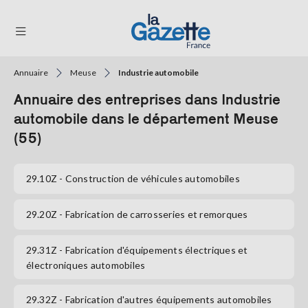
Annuaire
Meuse
Industrie automobile
THÉMATIQUES
Annuaire des entreprises dans Industrie
RÉGIONS
automobile dans le département Meuse
(55)
FORMATS
TENDANCES
29.10Z
- Construction de véhicules automobiles
SERVICES
29.20Z
- Fabrication de carrosseries et remorques
LA
GAZETTE
29.31Z
- Fabrication d'équipements électriques et
électroniques automobiles
Se
29.32Z
- Fabrication d'autres équipements automobiles
connecter