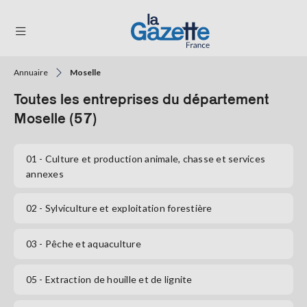
Annuaire
Moselle
THÉMATIQUES
Toutes les entreprises du département
RÉGIONS
Moselle (57)
FORMATS
01
- Culture et production animale, chasse et services
annexes
TENDANCES
SERVICES
02
- Sylviculture et exploitation forestière
LA
GAZETTE
03
- Pêche et aquaculture
05
- Extraction de houille et de lignite
Se
connecter