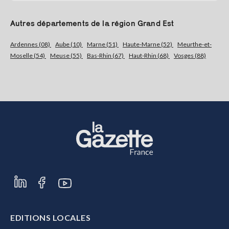
Autres départements de la région Grand Est
Ardennes (08)
Aube (10)
Marne (51)
Haute-Marne (52)
Meurthe-et-
Moselle (54)
Meuse (55)
Bas-Rhin (67)
Haut-Rhin (68)
Vosges (88)
EDITIONS LOCALES