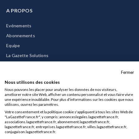
A PROPOS
Evénements
Abonnements
Equipe
La Gazette Solutions
Nous contacter
Fermer
Nous utilisons des cookies
Nous pouvons les placer pour analyser les données de nos visiteurs,
améliorer notre site Web, afficher un contenu personnalisé et vous faire vivre
Mentions légales
une expérience inoubliable. Pour plus d'informations sur les cookies que nous
utilisons, ouvrez les paramètres.
CGU/CGV
Votre consentement et la politique cookie s'appliquent à tous les sites Web de
Données personnelles
"LaGazetteFrance.fr", y compris: annonceslegales.lagazettefrance.fr,
associations.lagazettefrance.fr, abonnement.lagazettefrance.fr,
Charte sur les cookies
lagazettefrance.fr, entreprises.lagazettefrance.fr, villes.lagazettefrance.fr,
conjugaison.lagazettefrance.fr.
Gérer vos cookies