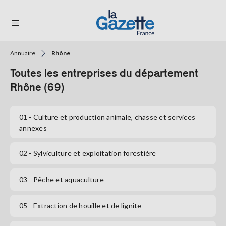
Annuaire
Rhône
THÉMATIQUES
Toutes les entreprises du département
RÉGIONS
Rhône (69)
FORMATS
01
- Culture et production animale, chasse et services
annexes
TENDANCES
SERVICES
02
- Sylviculture et exploitation forestière
LA
GAZETTE
03
- Pêche et aquaculture
05
- Extraction de houille et de lignite
Se
connecter