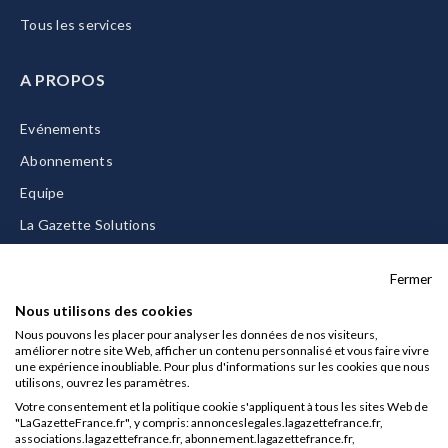
Tous les services
A PROPOS
Evénements
Abonnements
Equipe
La Gazette Solutions
Nous contacter
Fermer
Nous utilisons des cookies
Nous pouvons les placer pour analyser les données de nos visiteurs,
améliorer notre site Web, afficher un contenu personnalisé et vous faire vivre
Mentions légales
une expérience inoubliable. Pour plus d'informations sur les cookies que nous
utilisons, ouvrez les paramètres.
CGU/CGV
Votre consentement et la politique cookie s'appliquent à tous les sites Web de
Données personnelles
"LaGazetteFrance.fr", y compris: annonceslegales.lagazettefrance.fr,
associations.lagazettefrance.fr, abonnement.lagazettefrance.fr,
Charte sur les cookies