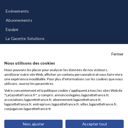
Evénements
Abonnements
Equipe
La Gazette Solutions
Nous contacter
Fermer
Nous utilisons des cookies
Nous pouvons les placer pour analyser les données de nos visiteurs,
améliorer notre site Web, afficher un contenu personnalisé et vous faire vivre
Mentions légales
une expérience inoubliable. Pour plus d'informations sur les cookies que nous
utilisons, ouvrez les paramètres.
CGU/CGV
Votre consentement et la politique cookie s'appliquent à tous les sites Web de
Données personnelles
"LaGazetteFrance.fr", y compris: annonceslegales.lagazettefrance.fr,
associations.lagazettefrance.fr, abonnement.lagazettefrance.fr,
Charte sur les cookies
lagazettefrance.fr, entreprises.lagazettefrance.fr, villes.lagazettefrance.fr,
conjugaison.lagazettefrance.fr.
Gérer vos cookies
© 2026 La Gazette France
Non, ajuster
Accepter tout