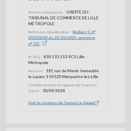
GREFFE DU
Annonce déposée au :
TRIBUNAL DE COMMERCE DE LILLE
MÉTROPOLE
Bodacc C n°
Référence de publication :
20250203 du 22/10/2025, annonce
n°725
830 133 153 RCS Lille
N° RCS :
Métropole
181 rue de Menin Immeuble
Adresse :
le Lazaro 3 59520 Marquette-lez-Lille
Comptes annuels et rapports de l'exercice
30/09/2024
clos le :
Voir le contenu de l'annonce légale