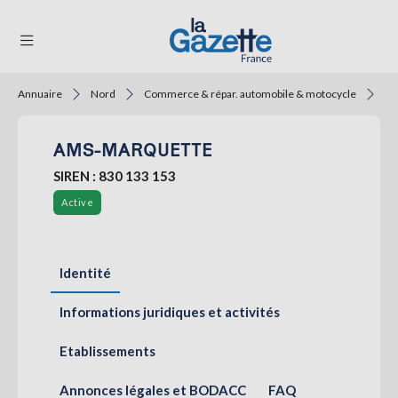
Annuaire
Nord
Commerce & répar. automobile & motocycle
En
THÉMATIQUES
AMS-MARQUETTE
RÉGIONS
SIREN : 830 133 153
FORMATS
Active
TENDANCES
SERVICES
Identité
LA
GAZETTE
Informations juridiques et activités
Etablissements
Se
connecter
Annonces légales et BODACC
FAQ