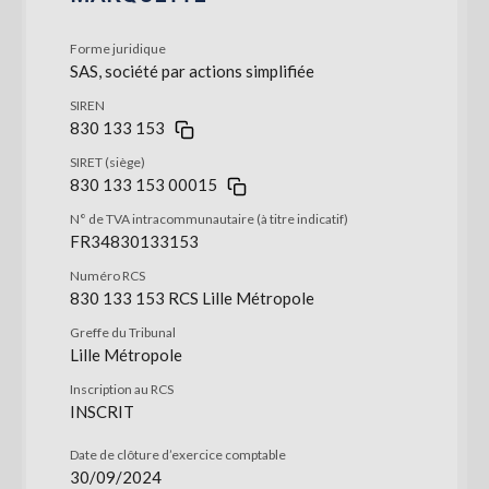
Forme juridique
SAS, société par actions simplifiée
SIREN
830 133 153
SIRET (siège)
830 133 153 00015
N° de TVA intracommunautaire (à titre indicatif)
FR34830133153
Numéro RCS
830 133 153 RCS Lille Métropole
Greffe du Tribunal
Lille Métropole
Inscription au RCS
INSCRIT
Date de clôture d’exercice comptable
30/09/2024