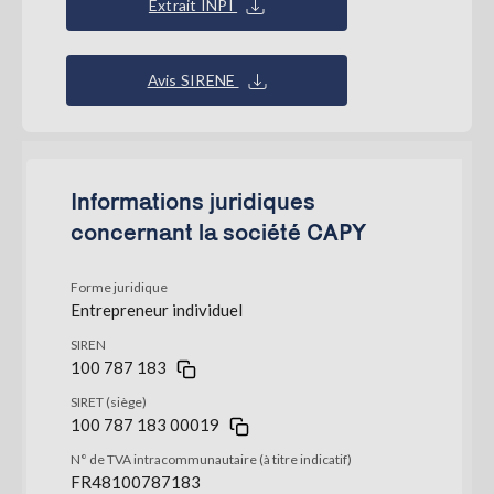
Extrait INPI
Avis SIRENE
Informations juridiques
concernant la société CAPY
Forme juridique
Entrepreneur individuel
SIREN
100 787 183
SIRET (siège)
100 787 183 00019
N° de TVA intracommunautaire (à titre indicatif)
FR48100787183