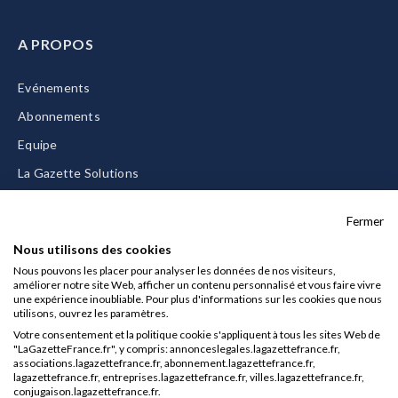
A PROPOS
Evénements
Abonnements
Equipe
La Gazette Solutions
Nous contacter
Fermer
Nous utilisons des cookies
Nous pouvons les placer pour analyser les données de nos visiteurs,
améliorer notre site Web, afficher un contenu personnalisé et vous faire vivre
Mentions légales
une expérience inoubliable. Pour plus d'informations sur les cookies que nous
utilisons, ouvrez les paramètres.
CGU/CGV
Votre consentement et la politique cookie s'appliquent à tous les sites Web de
Données personnelles
"LaGazetteFrance.fr", y compris: annonceslegales.lagazettefrance.fr,
associations.lagazettefrance.fr, abonnement.lagazettefrance.fr,
Charte sur les cookies
lagazettefrance.fr, entreprises.lagazettefrance.fr, villes.lagazettefrance.fr,
conjugaison.lagazettefrance.fr.
Gérer vos cookies