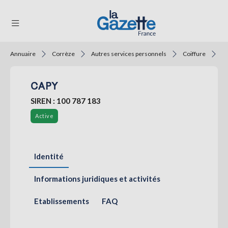
Annuaire
Corrèze
Autres services personnels
Coiffure
C
THÉMATIQUES
CAPY
RÉGIONS
SIREN : 100 787 183
FORMATS
Active
TENDANCES
SERVICES
Identité
LA
GAZETTE
Informations juridiques et activités
Etablissements
FAQ
Se
connecter