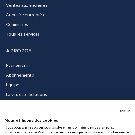
Ventes aux enchères
Annuaire entreprises
Communes
Tous les services
A PROPOS
Evénements
Abonnements
Equipe
La Gazette Solutions
Nous contacter
Fermer
Nous utilisons des cookies
Nous pouvons les placer pour analyser les données de nos visiteurs,
améliorer notre site Web, afficher un contenu personnalisé et vous faire vivre
Mentions légales