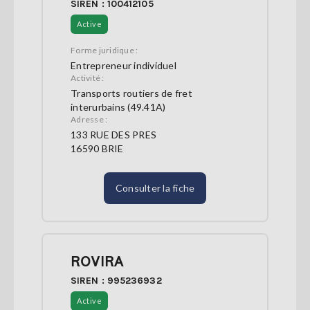
SIREN : 100412105
Active
Forme juridique :
Entrepreneur individuel
Activité :
Transports routiers de fret
interurbains (49.41A)
Adresse :
133 RUE DES PRES
16590 BRIE
Consulter la fiche
ROVIRA
SIREN : 995236932
Active