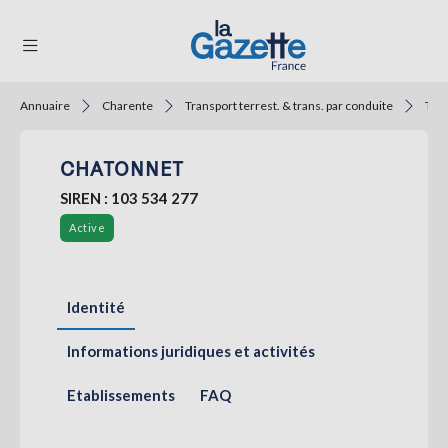
Annuaire
Charente
Transport terrest. & trans. par conduite
Tran
THÉMATIQUES
CHATONNET
RÉGIONS
SIREN : 103 534 277
FORMATS
Active
TENDANCES
SERVICES
Identité
LA
GAZETTE
Informations juridiques et activités
Etablissements
FAQ
Se
connecter