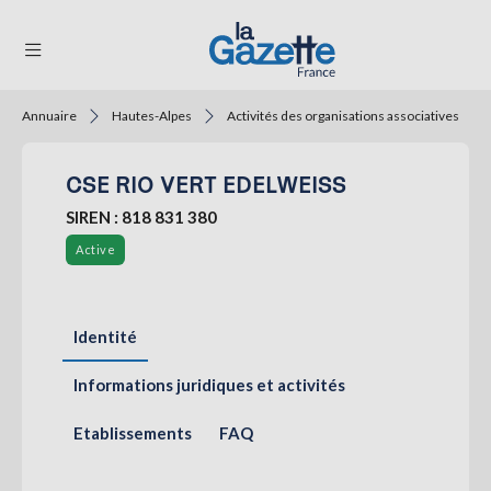
Annuaire
Hautes-Alpes
Activités des organisations associatives
THÉMATIQUES
CSE RIO VERT EDELWEISS
RÉGIONS
SIREN : 818 831 380
FORMATS
Active
TENDANCES
SERVICES
Identité
LA
GAZETTE
Informations juridiques et activités
Etablissements
FAQ
Se
connecter