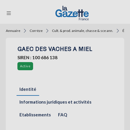
Annuaire
Corrèze
Cult. & prod. animale, chasse & sce ann.
Élev
THÉMATIQUES
GAEC DES VACHES A MIEL
RÉGIONS
SIREN : 100 686 138
FORMATS
Active
TENDANCES
SERVICES
Identité
LA
GAZETTE
Informations juridiques et activités
Etablissements
FAQ
Se
connecter