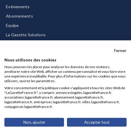
Evénements
Abonnements
Equipe
La Gazette Solutions
Nous contacter
Fermer
Nous utilisons des cookies
Nous pouvons les placer pour analyser les données de nos visiteurs,
améliorer notre site Web, afficher un contenu personnalisé et vous faire vivre
Mentions légales
une expérience inoubliable. Pour plus d'informations sur les cookies que nous
utilisons, ouvrez les paramètres.
CGU/CGV
Votre consentement et la politique cookie s'appliquent à tous les sites Web de
Données personnelles
"LaGazetteFrance.fr", y compris: annonceslegales.lagazettefrance.fr,
associations.lagazettefrance.fr, abonnement.lagazettefrance.fr,
Charte sur les cookies
lagazettefrance.fr, entreprises.lagazettefrance.fr, villes.lagazettefrance.fr,
conjugaison.lagazettefrance.fr.
Gérer vos cookies
© 2026 La Gazette France
Non, ajuster
Accepter tout