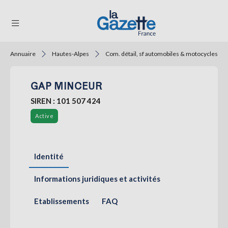
Annuaire
Hautes-Alpes
Com. détail, sf automobiles & motocycles
THÉMATIQUES
GAP MINCEUR
RÉGIONS
SIREN : 101 507 424
FORMATS
Active
TENDANCES
SERVICES
Identité
LA
GAZETTE
Informations juridiques et activités
Etablissements
FAQ
Se
connecter