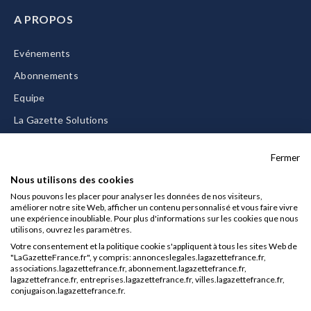
A PROPOS
Evénements
Abonnements
Equipe
La Gazette Solutions
Nous contacter
Fermer
Nous utilisons des cookies
Nous pouvons les placer pour analyser les données de nos visiteurs,
améliorer notre site Web, afficher un contenu personnalisé et vous faire vivre
Mentions légales
une expérience inoubliable. Pour plus d'informations sur les cookies que nous
utilisons, ouvrez les paramètres.
CGU/CGV
Votre consentement et la politique cookie s'appliquent à tous les sites Web de
Données personnelles
"LaGazetteFrance.fr", y compris: annonceslegales.lagazettefrance.fr,
associations.lagazettefrance.fr, abonnement.lagazettefrance.fr,
Charte sur les cookies
lagazettefrance.fr, entreprises.lagazettefrance.fr, villes.lagazettefrance.fr,
conjugaison.lagazettefrance.fr.
Gérer vos cookies