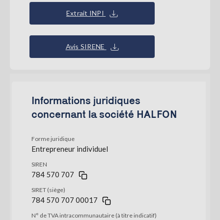
Extrait INPI
Avis SIRENE
Informations juridiques
concernant la société HALFON
Forme juridique
Entrepreneur individuel
SIREN
784 570 707
SIRET (siège)
784 570 707 00017
N° de TVA intracommunautaire (à titre indicatif)