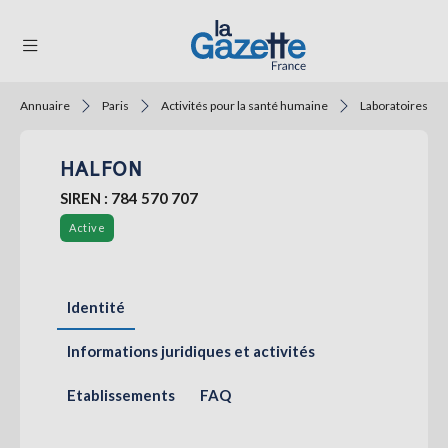
Annuaire
Paris
Activités pour la santé humaine
Laboratoires d'
THÉMATIQUES
HALFON
RÉGIONS
SIREN : 784 570 707
FORMATS
Active
TENDANCES
SERVICES
Identité
LA
GAZETTE
Informations juridiques et activités
Etablissements
FAQ
Se
connecter