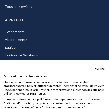
Tous les services
A PROPOS
Evénements
Abonnements
Equipe
La Gazette Solutions
Nous contacter
Fermer
Nous utilisons des cookies
Nous pouvons les placer pour analyser les données de nos visiteurs,
améliorer notre site Web, afficher un contenu personnalisé et vous faire vivre
Mentions légales
une expérience inoubliable. Pour plus d'informations sur les cookies que nous
utilisons, ouvrez les paramètres.
CGU/CGV
Votre consentement et la politique cookie s'appliquent à tous les sites Web de
Données personnelles
"LaGazetteFrance.fr", y compris: annonceslegales.lagazettefrance.fr,
associations.lagazettefrance.fr, abonnement.lagazettefrance.fr,