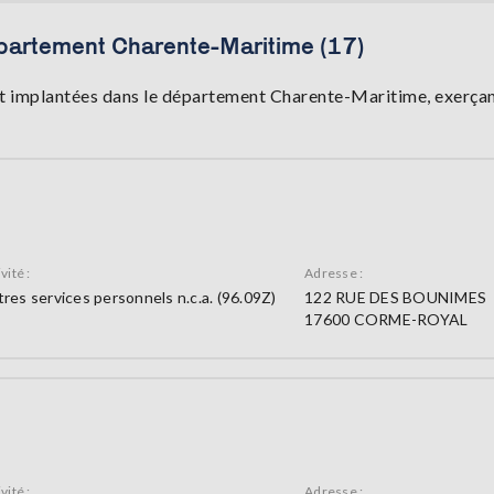
partement Charente-Maritime (17)
 implantées dans le département Charente-Maritime, exerçant u
vité :
Adresse :
res services personnels n.c.a. (96.09Z)
122 RUE DES BOUNIMES
17600 CORME-ROYAL
vité :
Adresse :