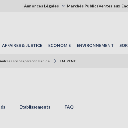
Annonces Légales
Marchés Publics
Ventes aux En
AFFAIRES & JUSTICE
ECONOMIE
ENVIRONNEMENT
SOR
Autres services personnels n.c.a.
LAURENT
tés
Etablissements
FAQ