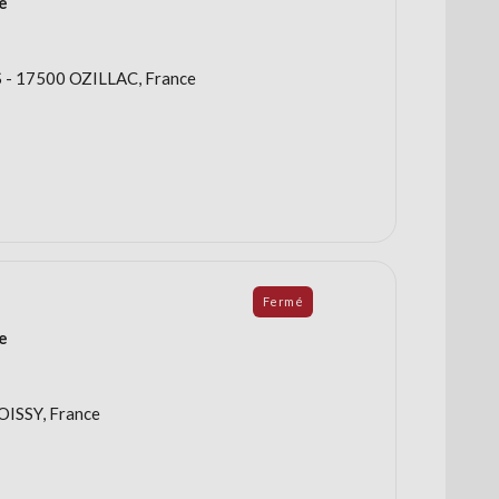
e
 - 17500 OZILLAC, France
Fermé
e
OISSY, France