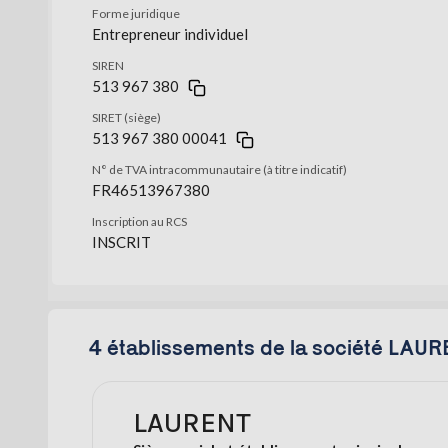
Forme juridique
Entrepreneur individuel
SIREN
513 967 380
SIRET (siège)
513 967 380 00041
N° de TVA intracommunautaire (à titre indicatif)
FR46513967380
Inscription au RCS
INSCRIT
4 établissements de la société LAU
LAURENT