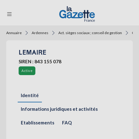
Annuaire
Ardennes
Act. sièges sociaux ; conseil de gestion
Cons
THÉMATIQUES
LEMAIRE
RÉGIONS
SIREN : 843 155 078
FORMATS
Active
TENDANCES
SERVICES
Identité
LA
GAZETTE
Informations juridiques et activités
Etablissements
FAQ
Se
connecter