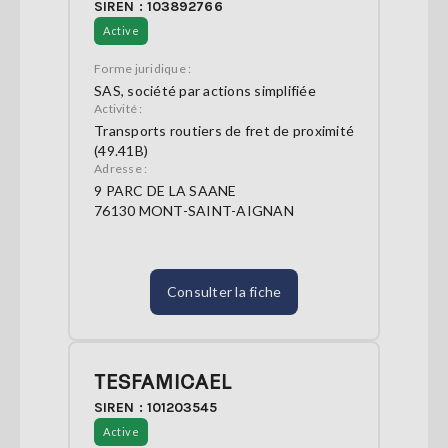
SIREN : 103892766
Active
Forme juridique :
SAS, société par actions simplifiée
Activité :
Transports routiers de fret de proximité
(49.41B)
Adresse :
9 PARC DE LA SAANE
76130 MONT-SAINT-AIGNAN
Consulter la fiche
TESFAMICAEL
SIREN : 101203545
Active