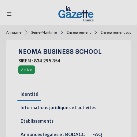
Annuaire
Seine-Maritime
Enseignement
Enseignement supéri
THÉMATIQUES
NEOMA BUSINESS SCHOOL
RÉGIONS
SIREN : 834 295 354
FORMATS
Active
TENDANCES
SERVICES
Identité
LA
GAZETTE
Informations juridiques et activités
Etablissements
Se
connecter
Annonces légales et BODACC
FAQ