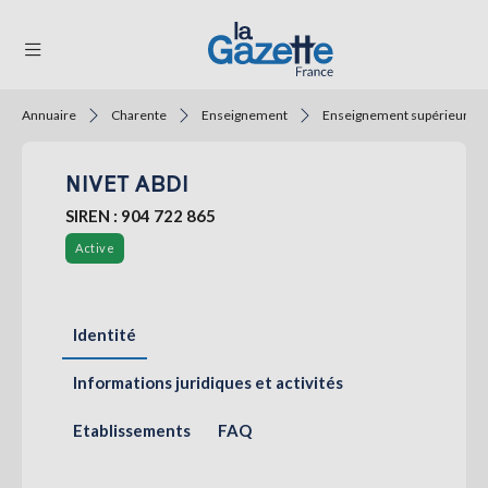
Annuaire
Charente
Enseignement
Enseignement supérieur
THÉMATIQUES
NIVET ABDI
RÉGIONS
SIREN : 904 722 865
FORMATS
Active
TENDANCES
SERVICES
Identité
LA
GAZETTE
Informations juridiques et activités
Etablissements
FAQ
Se
connecter