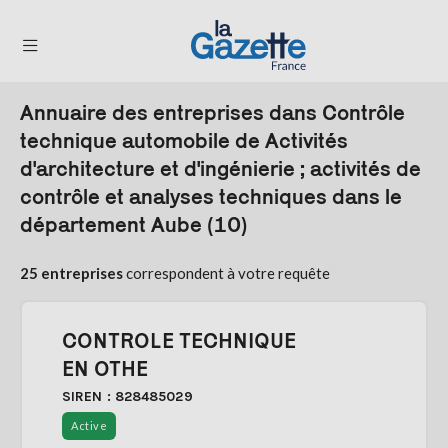
Annuaire des entreprises dans Contrôle
THÉMATIQUES
technique automobile de Activités
d'architecture et d'ingénierie ; activités de
RÉGIONS
contrôle et analyses techniques dans le
FORMATS
département Aube (10)
TENDANCES
25 entreprises
correspondent à votre requête
SERVICES
LA
GAZETTE
CONTROLE TECHNIQUE
EN OTHE
SIREN : 828485029
Se
Active
connecter