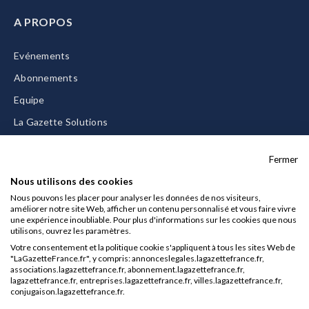
A PROPOS
Evénements
Abonnements
Equipe
La Gazette Solutions
Nous contacter
Fermer
Nous utilisons des cookies
Nous pouvons les placer pour analyser les données de nos visiteurs,
améliorer notre site Web, afficher un contenu personnalisé et vous faire vivre
Mentions légales
une expérience inoubliable. Pour plus d'informations sur les cookies que nous
utilisons, ouvrez les paramètres.
CGU/CGV
Votre consentement et la politique cookie s'appliquent à tous les sites Web de
Données personnelles
"LaGazetteFrance.fr", y compris: annonceslegales.lagazettefrance.fr,
associations.lagazettefrance.fr, abonnement.lagazettefrance.fr,
Charte sur les cookies
lagazettefrance.fr, entreprises.lagazettefrance.fr, villes.lagazettefrance.fr,
conjugaison.lagazettefrance.fr.
Gérer vos cookies