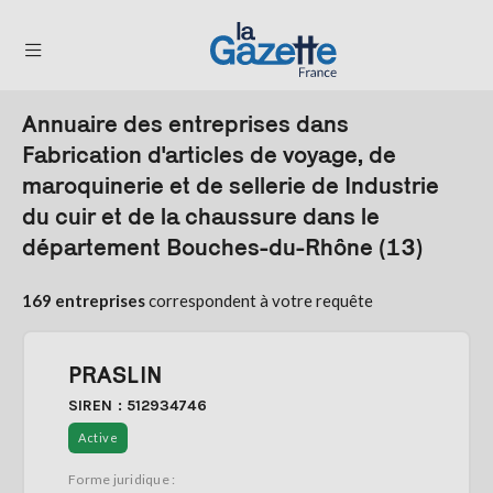
Annuaire des entreprises dans
THÉMATIQUES
Fabrication d'articles de voyage, de
maroquinerie et de sellerie de Industrie
RÉGIONS
du cuir et de la chaussure dans le
FORMATS
département Bouches-du-Rhône (13)
TENDANCES
169 entreprises
correspondent à votre requête
SERVICES
LA
GAZETTE
PRASLIN
SIREN : 512934746
Active
Se
Forme juridique :
connecter