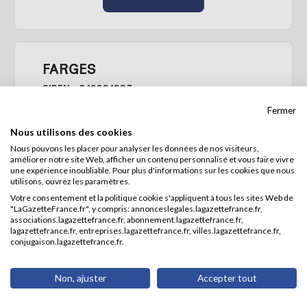
FARGES
SIREN : 849924337
Active
Fermer
Nous utilisons des cookies
Forme juridique :
Nous pouvons les placer pour analyser les données de nos visiteurs,
Entrepreneur individuel
améliorer notre site Web, afficher un contenu personnalisé et vous faire vivre
Activité :
une expérience inoubliable. Pour plus d'informations sur les cookies que nous
Fabrication d'articles de voyage, de
utilisons, ouvrez les paramètres.
maroquinerie et de sellerie (15.12Z)
Votre consentement et la politique cookie s'appliquent à tous les sites Web de
Adresse :
"LaGazetteFrance.fr", y compris: annonceslegales.lagazettefrance.fr,
14 RUE MOUSSARD
associations.lagazettefrance.fr, abonnement.lagazettefrance.fr,
lagazettefrance.fr, entreprises.lagazettefrance.fr, villes.lagazettefrance.fr,
13400 AUBAGNE
conjugaison.lagazettefrance.fr.
Consulter la fiche
Non, ajuster
Accepter tout