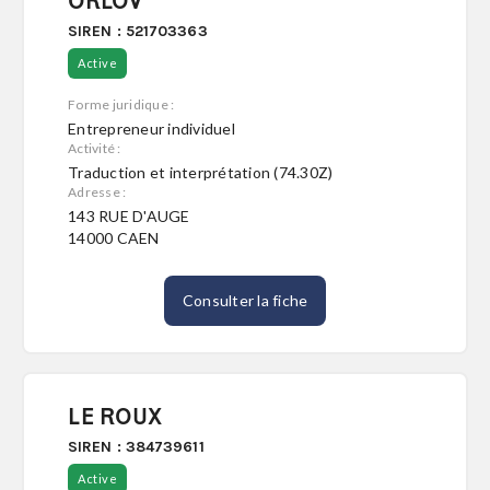
ORLOV
SIREN : 521703363
Active
Forme juridique :
Entrepreneur individuel
Activité :
Traduction et interprétation (74.30Z)
Adresse :
143 RUE D'AUGE
14000 CAEN
Consulter la fiche
LE ROUX
SIREN : 384739611
Active