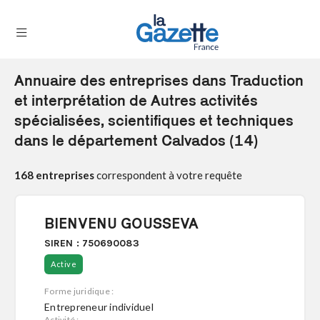
Annuaire des entreprises dans Traduction
THÉMATIQUES
et interprétation de Autres activités
spécialisées, scientifiques et techniques
RÉGIONS
dans le département Calvados (14)
FORMATS
168 entreprises
correspondent à votre requête
TENDANCES
SERVICES
BIENVENU GOUSSEVA
LA
GAZETTE
SIREN : 750690083
Active
Forme juridique :
Se
Entrepreneur individuel
connecter
Activité :