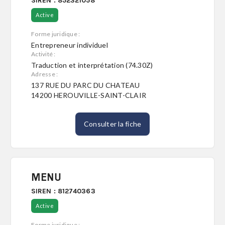
SIREN : 852321058
Active
Forme juridique :
Entrepreneur individuel
Activité :
Traduction et interprétation (74.30Z)
Adresse :
137 RUE DU PARC DU CHATEAU
14200 HEROUVILLE-SAINT-CLAIR
Consulter la fiche
MENU
SIREN : 812740363
Active
Forme juridique :