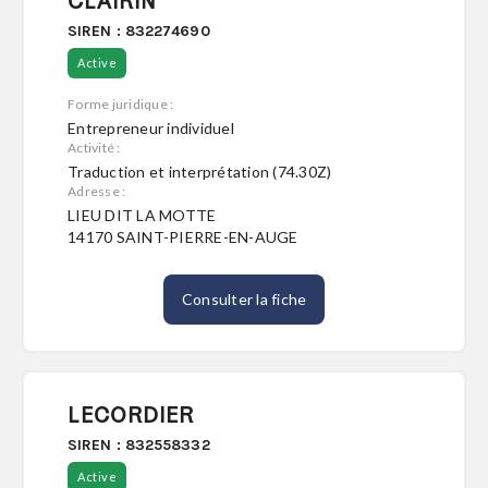
CLAIRIN
SIREN : 832274690
Active
Forme juridique :
Entrepreneur individuel
Activité :
Traduction et interprétation (74.30Z)
Adresse :
LIEU DIT LA MOTTE
14170 SAINT-PIERRE-EN-AUGE
Consulter la fiche
LECORDIER
SIREN : 832558332
Active