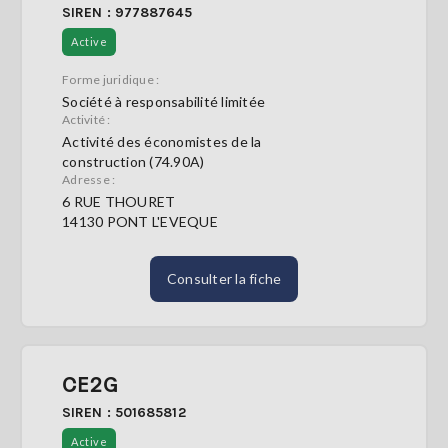
SIREN : 977887645
Active
Forme juridique :
Société à responsabilité limitée
Activité :
Activité des économistes de la
construction (74.90A)
Adresse :
6 RUE THOURET
14130 PONT L'EVEQUE
Consulter la fiche
CE2G
SIREN : 501685812
Active