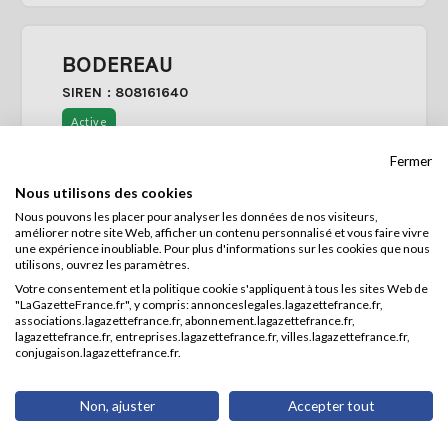
BODEREAU
SIREN : 808161640
Active
Fermer
Forme juridique :
Entrepreneur individuel
Nous utilisons des cookies
Activité :
Nous pouvons les placer pour analyser les données de nos visiteurs,
Activité des économistes de la
améliorer notre site Web, afficher un contenu personnalisé et vous faire vivre
construction (74.90A)
une expérience inoubliable. Pour plus d'informations sur les cookies que nous
Adresse :
utilisons, ouvrez les paramètres.
34 RUE JEAN ROMAIN
Votre consentement et la politique cookie s'appliquent à tous les sites Web de
14000 CAEN
"LaGazetteFrance.fr", y compris: annonceslegales.lagazettefrance.fr,
associations.lagazettefrance.fr, abonnement.lagazettefrance.fr,
lagazettefrance.fr, entreprises.lagazettefrance.fr, villes.lagazettefrance.fr,
conjugaison.lagazettefrance.fr.
Consulter la fiche
Non, ajuster
Accepter tout