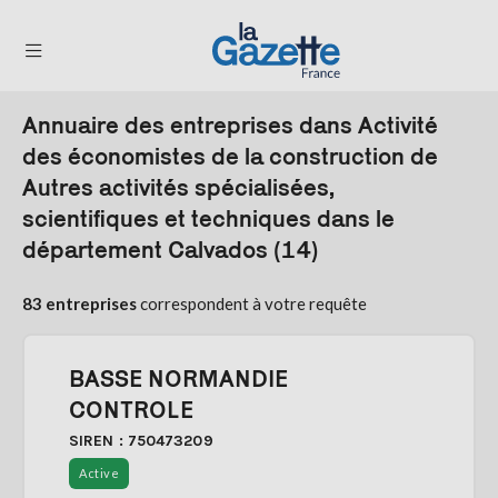
Annuaire des entreprises dans Activité
THÉMATIQUES
des économistes de la construction de
Autres activités spécialisées,
RÉGIONS
scientifiques et techniques dans le
FORMATS
département Calvados (14)
TENDANCES
83 entreprises
correspondent à votre requête
SERVICES
LA
GAZETTE
BASSE NORMANDIE
CONTROLE
SIREN : 750473209
Se
Active
connecter