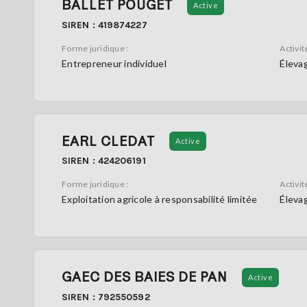
BALLET POUGET
Active
SIREN : 419874227
Forme juridique :
Activité
Entrepreneur individuel
Élevag
EARL CLEDAT
Active
SIREN : 424206191
Forme juridique :
Activité
Exploitation agricole à responsabilité limitée
Élevag
GAEC DES BAIES DE PAN
Active
SIREN : 792550592