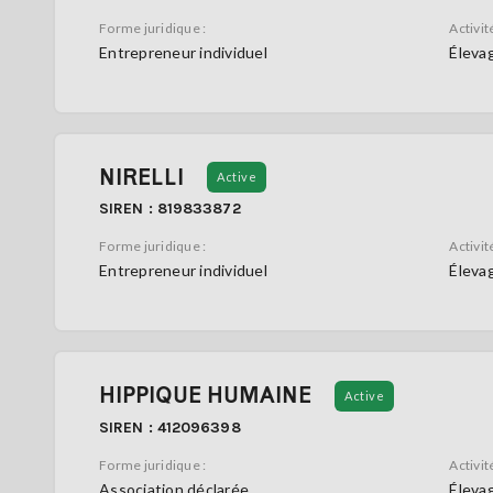
Forme juridique :
Activité
Entrepreneur individuel
Élevag
NIRELLI
Active
SIREN : 819833872
Forme juridique :
Activité
Entrepreneur individuel
Élevag
HIPPIQUE HUMAINE
Active
SIREN : 412096398
Forme juridique :
Activité
Association déclarée
Élevag