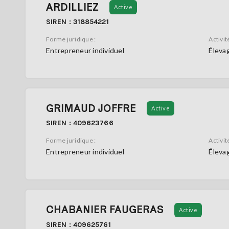
ARDILLIEZ
Active
SIREN : 318854221
Forme juridique :
Activité
Entrepreneur individuel
Élevag
GRIMAUD JOFFRE
Active
SIREN : 409623766
Forme juridique :
Activité
Entrepreneur individuel
Élevag
CHABANIER FAUGERAS
Active
SIREN : 409625761