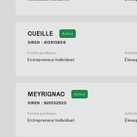
CUEILLE
Active
SIREN : 413915836
Forme juridique :
Activité
Entrepreneur individuel
Élevag
MEYRIGNAC
Active
SIREN : 820132520
Forme juridique :
Activité
Entrepreneur individuel
Élevag