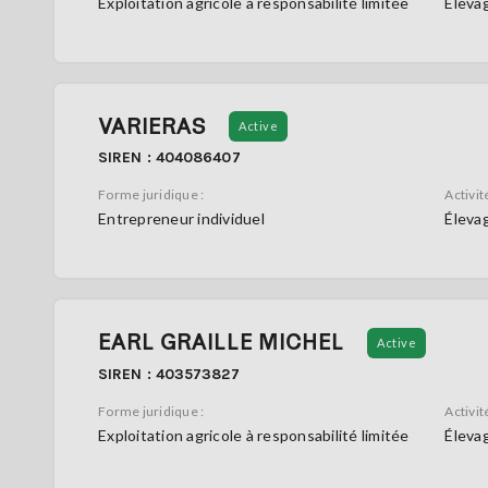
Exploitation agricole à responsabilité limitée
Élevag
VARIERAS
Active
SIREN : 404086407
Forme juridique :
Activité
Entrepreneur individuel
Élevag
EARL GRAILLE MICHEL
Active
SIREN : 403573827
Forme juridique :
Activité
Exploitation agricole à responsabilité limitée
Élevag