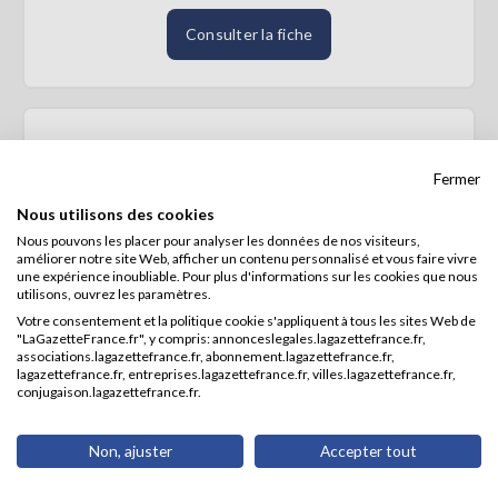
Consulter la fiche
BREUIL
Fermer
SIREN : 390496289
Nous utilisons des cookies
Active
Nous pouvons les placer pour analyser les données de nos visiteurs,
Forme juridique :
améliorer notre site Web, afficher un contenu personnalisé et vous faire vivre
une expérience inoubliable. Pour plus d'informations sur les cookies que nous
Entrepreneur individuel
utilisons, ouvrez les paramètres.
Activité :
Votre consentement et la politique cookie s'appliquent à tous les sites Web de
Élevage de porcins (01.46Z)
"LaGazetteFrance.fr", y compris: annonceslegales.lagazettefrance.fr,
Adresse :
associations.lagazettefrance.fr, abonnement.lagazettefrance.fr,
LE SAILLANT
lagazettefrance.fr, entreprises.lagazettefrance.fr, villes.lagazettefrance.fr,
conjugaison.lagazettefrance.fr.
19130 VOUTEZAC
Non, ajuster
Accepter tout
Consulter la fiche