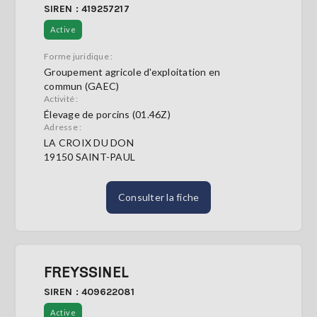
SIREN : 419257217
Active
Forme juridique :
Groupement agricole d'exploitation en
commun (GAEC)
Activité :
Élevage de porcins (01.46Z)
Adresse :
LA CROIX DU DON
19150 SAINT-PAUL
Consulter la fiche
FREYSSINEL
SIREN : 409622081
Active