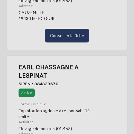
Élevage de porcins (01.46Z)
Adresse :
CAUZENILLE
19430 MERCŒUR
Consulter la fiche
EARL CHASSAGNE A
LESPINAT
SIREN : 384333670
Active
Forme juridique :
Exploitation agricole à responsabilité
limitée
Activité :
Élevage de porcins (01.46Z)
Adresse :