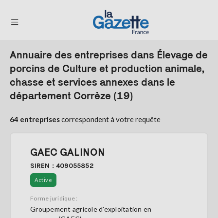
Annuaire des entreprises dans Élevage de
THÉMATIQUES
porcins de Culture et production animale,
chasse et services annexes dans le
RÉGIONS
département Corrèze (19)
FORMATS
64 entreprises
correspondent à votre requête
TENDANCES
SERVICES
GAEC GALINON
LA
GAZETTE
SIREN : 409055852
Active
Forme juridique :
Se
Groupement agricole d'exploitation en
connecter