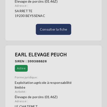
Élevage de porcins (01.46Z)
Adresse :
SARRETTE
19230 BEYSSENAC
Consulter la fiche
EARL ELEVAGE PEUCH
SIREN : 399388826
Active
Forme juridique :
Exploitation agricole à responsabilité
limitée
Activité :
Élevage de porcins (01.46Z)
Adresse :
LE CHATENET