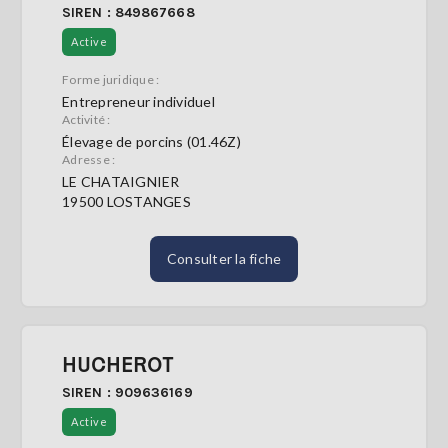
SIREN : 849867668
Active
Forme juridique :
Entrepreneur individuel
Activité :
Élevage de porcins (01.46Z)
Adresse :
LE CHATAIGNIER
19500 LOSTANGES
Consulter la fiche
HUCHEROT
SIREN : 909636169
Active