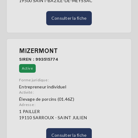
19500 SAINT-BAZILE-DE-MEYSSAC
Consulter la fiche
MIZERMONT
SIREN : 993515774
Active
Forme juridique :
Entrepreneur individuel
Activité :
Élevage de porcins (01.46Z)
Adresse :
1 PAILLER
19110 SARROUX - SAINT JULIEN
Consulter la fiche