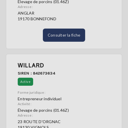
Élevage de porcins (01.46Z)
Adresse :
ANGLAR
19170 BONNEFOND
Consulter la fiche
WILLARD
SIREN : 842673634
Active
Forme juridique :
Entrepreneur individuel
Activité :
Élevage de porcins (01.46Z)
Adresse :
23 ROUTE D'ORGNAC
19130 VIGNOLS