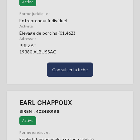
Active
Forme juridique :
Entrepreneur individuel
Activité :
Élevage de porcins (01.46Z)
Adresse :
PREZAT
19380 ALBUSSAC
Consulter la fiche
EARL CHAPPOUX
SIREN : 402480198
Active
Forme juridique :
Exploitation agricole à responsabilité