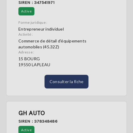
SIREN : 347541971
Active
Forme juridique :
Entrepreneur individuel
Activité :
Commerce de détail d'équipements
automobiles (45.32Z)
Adresse :
15 BOURG
19550 LAPLEAU
Consulter la fiche
GH AUTO
SIREN : 378348486
Active