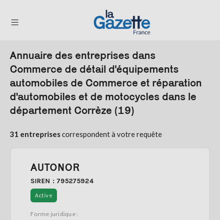
Annuaire des entreprises dans
THÉMATIQUES
Commerce de détail d'équipements
automobiles de Commerce et réparation
RÉGIONS
d'automobiles et de motocycles dans le
FORMATS
département Corrèze (19)
TENDANCES
31 entreprises
correspondent à votre requête
SERVICES
LA
GAZETTE
AUTONOR
SIREN : 795275924
Active
Se
Forme juridique :
connecter