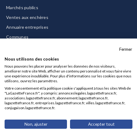
Marchés publics
Ventes aux enchères
Annuaire entreprises
Communes
Tous les services
Fermer
Nous utilisons des cookies
A PROPOS
Nous pouvons les placer pour analyser les données de nos visiteurs,
améliorer notre site Web, afficher un contenu personnalisé et vous faire vivre
une expérience inoubliable. Pour plus d'informations sur les cookies que nous
Evénements
utilisons, ouvrez les paramètres.
Abonnements
Votre consentement et la politique cookie s'appliquent à tous les sites Web de
"LaGazetteFrance.fr", y compris: annonceslegales.lagazettefrance.fr,
Equipe
associations.lagazettefrance.fr, abonnement.lagazettefrance.fr,
lagazettefrance.fr, entreprises.lagazettefrance.fr, villes.lagazettefrance.fr,
La Gazette Solutions
conjugaison.lagazettefrance.fr.
Nous contacter
Non, ajuster
Accepter tout