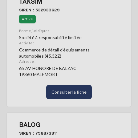
TAKSIM
SIREN : 532933629
Active
Forme juridique :
Société à responsabilité limitée
Activité :
Commerce de détail d'équipements
automobiles (45.32Z)
Adresse :
65 AV HONORE DE BALZAC
19360 MALEMORT
Consulter la fiche
BALOG
SIREN : 798873311