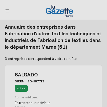
Annuaire des entreprises dans
THÉMATIQUES
Fabrication d'autres textiles techniques et
industriels de Fabrication de textiles dans
RÉGIONS
le département Marne (51)
FORMATS
3 entreprises
correspondent à votre requête
TENDANCES
SERVICES
SALGADO
LA
GAZETTE
SIREN : 904187713
Active
Forme juridique :
Se
Entrepreneur individuel
connecter
Activité :