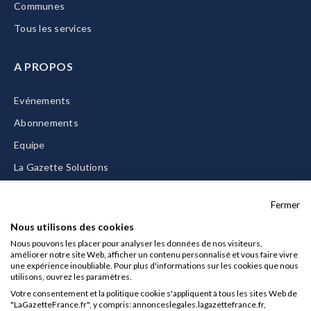
Communes
Tous les services
A PROPOS
Evénements
Abonnements
Equipe
La Gazette Solutions
Nous contacter
Fermer
Nous utilisons des cookies
Nous pouvons les placer pour analyser les données de nos visiteurs,
améliorer notre site Web, afficher un contenu personnalisé et vous faire vivre
Mentions légales
une expérience inoubliable. Pour plus d'informations sur les cookies que nous
utilisons, ouvrez les paramètres.
CGU/CGV
Votre consentement et la politique cookie s'appliquent à tous les sites Web de
Données personnelles
"LaGazetteFrance.fr", y compris: annonceslegales.lagazettefrance.fr,