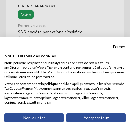
SIREN : 949426761
Active
Forme juridique :
SAS, société par actions simplifiée
Activité :
Analyses, essais et inspections
Fermer
techniques (71.20B)
Adresse :
Nous utilisons des cookies
12 RUE DE LA NOELLE
Nous pouvons les placer pour analyser les données de nos visiteurs,
51110 BOURGOGNE-FRESNE
améliorer notre site Web, afficher un contenu personnalisé et vous faire vivre
une expérience inoubliable. Pour plus d'informations sur les cookies que nous
utilisons, ouvrez les paramètres.
Consulter la fiche
Votre consentement et la politique cookie s'appliquent à tous les sites Web de
"LaGazetteFrance.fr", y compris: annonceslegales.lagazettefrance.fr,
associations.lagazettefrance.fr, abonnement.lagazettefrance.fr,
lagazettefrance.fr, entreprises.lagazettefrance.fr, villes.lagazettefrance.fr,
conjugaison.lagazettefrance.fr.
JMS DIAG AUDIT
Non, ajuster
Accepter tout
SIREN : 953284965