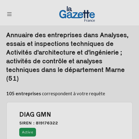
Annuaire des entreprises dans Analyses,
THÉMATIQUES
essais et inspections techniques de
Activités d'architecture et d'ingénierie ;
RÉGIONS
activités de contrôle et analyses
FORMATS
techniques dans le département Marne
(51)
TENDANCES
SERVICES
105 entreprises
correspondent à votre requête
LA
GAZETTE
DIAG GMN
SIREN : 819176322
Se
Active
connecter