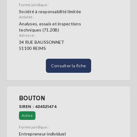
Forme juridique :
Société à responsabilité limitée
S'abonner
Activité :
Analyses, essais et inspections
techniques (71.20B)
Adresse :
34 RUE BAUSSONNET
51100 REIMS
Consulter la fiche
BOUTON
SIREN : 424521474
Active
Forme juridique :
Entrepreneur individuel