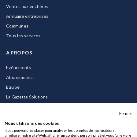
Ventes aux enchères
Annuaire entreprises
Communes
Tous les services
A PROPOS
Evénements
Abonnements
Equipe
La Gazette Solutions
Nous contacter
Fermer
Nous utilisons des cookies
Nous pouvons les placer pour analyser les données de nos visiteurs,
améliorer notre site Web, afficher un contenu personnalisé et vous faire vivre
Mentions légales