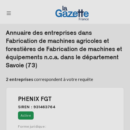
Annuaire des entreprises dans
THÉMATIQUES
Fabrication de machines agricoles et
forestières de Fabrication de machines et
RÉGIONS
équipements n.c.a. dans le département
FORMATS
Savoie (73)
TENDANCES
2 entreprises
correspondent à votre requête
SERVICES
LA
GAZETTE
PHENIX FGT
SIREN : 931463764
Active
Se
Forme juridique :
connecter