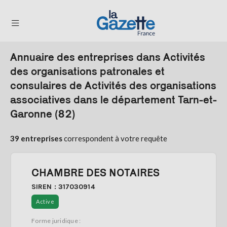
Annuaire des entreprises dans Activités
THÉMATIQUES
des organisations patronales et
consulaires de Activités des organisations
RÉGIONS
associatives dans le département Tarn-et-
FORMATS
Garonne (82)
TENDANCES
39 entreprises
correspondent à votre requête
SERVICES
LA
GAZETTE
CHAMBRE DES NOTAIRES
SIREN : 317030914
Active
Se
Forme juridique :
connecter