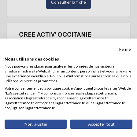
Consulter la fiche
CREE ACTIV' OCCITANIE
SIREN : 923189492
Fermer
Active
Nous utilisons des cookies
Forme juridique :
Nous pouvons les placer pour analyser les données de nos visiteurs,
Association déclarée
améliorer notre site Web, afficher un contenu personnalisé et vous faire vivre
Activité :
une expérience inoubliable. Pour plus d'informations sur les cookies que nous
utilisons, ouvrez les paramètres.
Activités des organisations patronales
Votre consentement et la politique cookie s'appliquent à tous les sites Web de
et consulaires (94.11Z)
"LaGazetteFrance.fr", y compris: annonceslegales.lagazettefrance.fr,
Adresse :
associations.lagazettefrance.fr, abonnement.lagazettefrance.fr,
25 ROUTE D'AGEN
lagazettefrance.fr, entreprises.lagazettefrance.fr, villes.lagazettefrance.fr,
82170 GRISOLLES
conjugaison.lagazettefrance.fr.
Non, ajuster
Accepter tout
Consulter la fiche