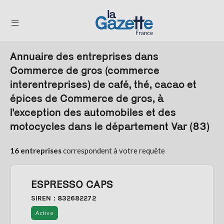
Annuaire des entreprises dans
THÉMATIQUES
Commerce de gros (commerce
interentreprises) de café, thé, cacao et
RÉGIONS
épices de Commerce de gros, à
FORMATS
l'exception des automobiles et des
motocycles dans le département Var (83)
TENDANCES
SERVICES
16 entreprises
correspondent à votre requête
LA
GAZETTE
ESPRESSO CAPS
SIREN : 832682272
Se
Active
connecter