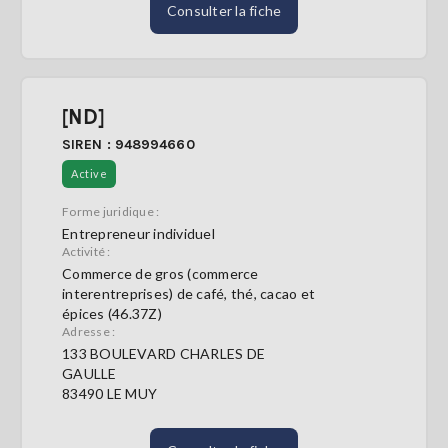
Consulter la fiche
[ND]
SIREN : 948994660
Active
Forme juridique :
Entrepreneur individuel
Activité :
Commerce de gros (commerce
interentreprises) de café, thé, cacao et
épices (46.37Z)
Adresse :
133 BOULEVARD CHARLES DE
GAULLE
83490 LE MUY