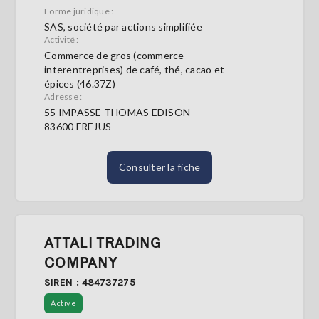
Forme juridique :
SAS, société par actions simplifiée
S'abonner
Activité :
Commerce de gros (commerce
interentreprises) de café, thé, cacao et
épices (46.37Z)
Adresse :
55 IMPASSE THOMAS EDISON
83600 FREJUS
Consulter la fiche
ATTALI TRADING
COMPANY
SIREN : 484737275
Active