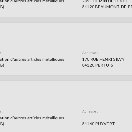
ation d'autres articles métalliques
205 CHEMIN DE TOULET
9B)
84120 BEAUMONT-DE-P
 :
Adresse :
ation d'autres articles métalliques
170 RUE HENRI SILVY
9B)
84120 PERTUIS
 :
Adresse :
ation d'autres articles métalliques
9B)
84160 PUYVERT