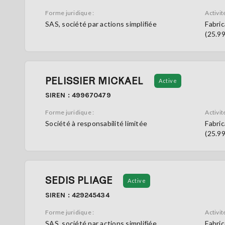
Forme juridique :
Activité
SAS, société par actions simplifiée
Fabric
(25.9
PELISSIER MICKAEL
Active
SIREN : 499670479
Forme juridique :
Activité
Société à responsabilité limitée
Fabric
(25.9
SEDIS PLIAGE
Active
SIREN : 429245434
Forme juridique :
Activité
SAS, société par actions simplifiée
Fabric