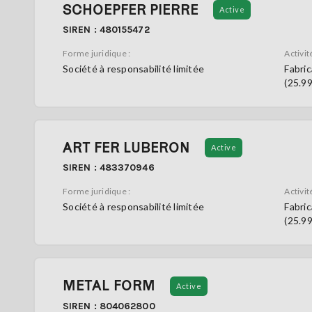
SCHOEPFER PIERRE
Active
SIREN : 480155472
Forme juridique :
Activité
Société à responsabilité limitée
Fabric
(25.9
ART FER LUBERON
Active
SIREN : 483370946
Forme juridique :
Activité
Société à responsabilité limitée
Fabric
(25.9
METAL FORM
Active
SIREN : 804062800