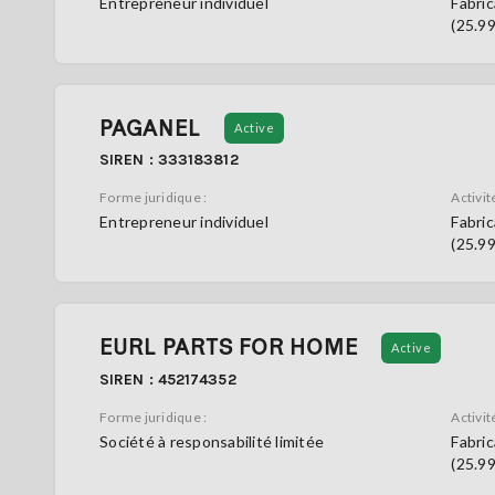
Entrepreneur individuel
Fabric
(25.9
PAGANEL
Active
SIREN : 333183812
Forme juridique :
Activité
Entrepreneur individuel
Fabric
(25.9
EURL PARTS FOR HOME
Active
SIREN : 452174352
Forme juridique :
Activité
Société à responsabilité limitée
Fabric
(25.9