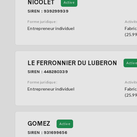
NICOLET
Active
SIREN : 939299939
Forme juridique :
Activité
Entrepreneur individuel
Fabric
(25.9
LE FERRONNIER DU LUBERON
Activ
SIREN : 448280339
Forme juridique :
Activité
Entrepreneur individuel
Fabric
(25.9
GOMEZ
Active
SIREN : 931699656