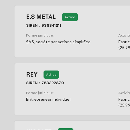
E.S METAL
Active
SIREN : 938341211
Forme juridique :
Activité
SAS, société par actions simplifiée
Fabric
(25.9
REY
Active
SIREN : 783222870
Forme juridique :
Activité
Entrepreneur individuel
Fabric
(25.9