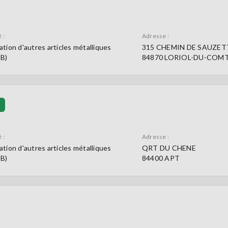
 :
Adresse :
ation d'autres articles métalliques
315 CHEMIN DE SAUZET
9B)
84870 LORIOL-DU-COM
e
 :
Adresse :
ation d'autres articles métalliques
QRT DU CHENE
9B)
84400 APT