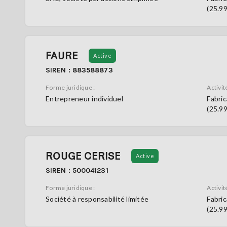
(25.9
FAURE
Active
SIREN : 883588873
Forme juridique :
Activité
Entrepreneur individuel
Fabric
(25.9
ROUGE CERISE
Active
SIREN : 500041231
Forme juridique :
Activité
Société à responsabilité limitée
Fabric
(25.9