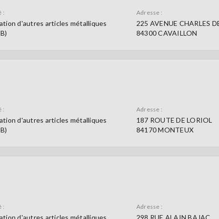
 :
Adresse :
ation d'autres articles métalliques
225 AVENUE CHARLES D
9B)
84300 CAVAILLON
 :
Adresse :
ation d'autres articles métalliques
187 ROUTE DE LORIOL
9B)
84170 MONTEUX
 :
Adresse :
ation d'autres articles métalliques
298 RUE ALAIN BAJAC